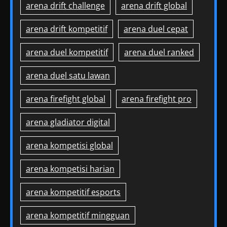
arena drift challenge
arena drift global
arena drift kompetitif
arena duel cepat
arena duel kompetitif
arena duel ranked
arena duel satu lawan
arena firefight global
arena firefight pro
arena gladiator digital
arena kompetisi global
arena kompetisi harian
arena kompetitif esports
arena kompetitif mingguan