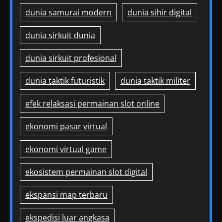
dunia samurai modern
dunia sihir digital
dunia sirkuit dunia
dunia sirkuit profesional
dunia taktik futuristik
dunia taktik militer
efek relaksasi permainan slot online
ekonomi pasar virtual
ekonomi virtual game
ekosistem permainan slot digital
ekspansi map terbaru
ekspedisi luar angkasa