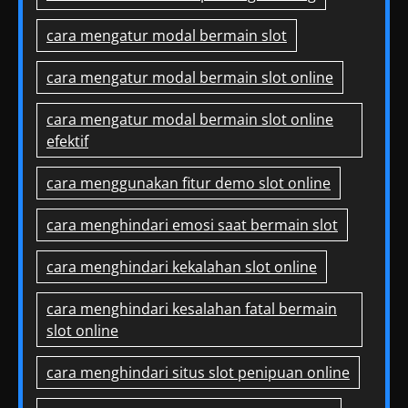
cara mengatur modal bermain slot
cara mengatur modal bermain slot online
cara mengatur modal bermain slot online
efektif
cara menggunakan fitur demo slot online
cara menghindari emosi saat bermain slot
cara menghindari kekalahan slot online
cara menghindari kesalahan fatal bermain
slot online
cara menghindari situs slot penipuan online