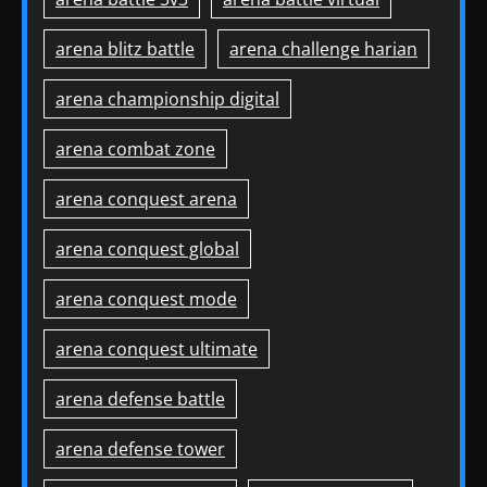
arena blitz battle
arena challenge harian
arena championship digital
arena combat zone
arena conquest arena
arena conquest global
arena conquest mode
arena conquest ultimate
arena defense battle
arena defense tower