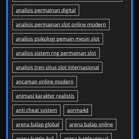
analisis permainan digital
analisis permainan slot online modern
analisis psikologi pemain mesin slot
analisis sistem rng permainan slot
analisis tren situs slot internasional
ancaman online modern
animasi karakter realistis
anti cheat system
aorma4d
arena balap global
arena balap online
arena battle 3v3
arena battle virtual