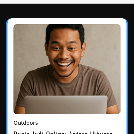
Outdoors