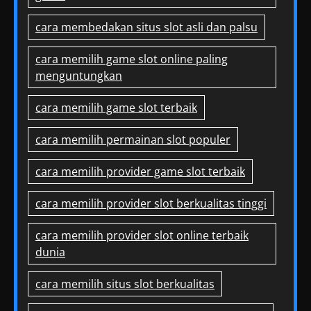
cara membedakan situs slot asli dan palsu
cara memilih game slot online paling
menguntungkan
cara memilih game slot terbaik
cara memilih permainan slot populer
cara memilih provider game slot terbaik
cara memilih provider slot berkualitas tinggi
cara memilih provider slot online terbaik
dunia
cara memilih situs slot berkualitas