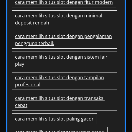
cara memilih situs slot dengan fitur modern
cara memilih situs slot dengan minimal
deposit rendah
cara memilih situs slot dengan pengalaman
pengguna terbaik
cara memilih situs slot dengan sistem fair
play
cara memilih situs slot dengan tampilan
profesional
cara memilih situs slot dengan transaksi
cepat
cara memilih situs slot paling gacor