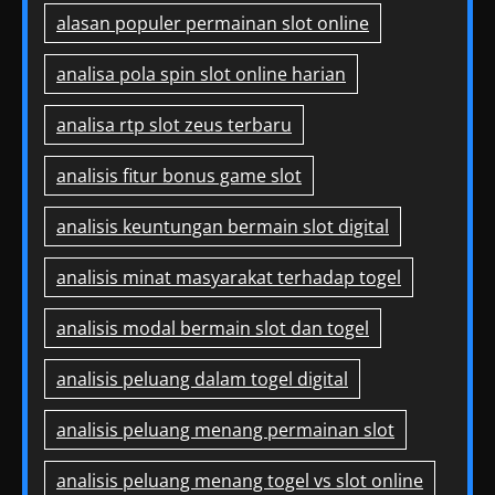
alasan populer permainan slot online
analisa pola spin slot online harian
analisa rtp slot zeus terbaru
analisis fitur bonus game slot
analisis keuntungan bermain slot digital
analisis minat masyarakat terhadap togel
analisis modal bermain slot dan togel
analisis peluang dalam togel digital
analisis peluang menang permainan slot
analisis peluang menang togel vs slot online