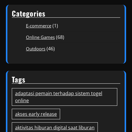
Categories
(1)
E-commerce
(68)
Online Games
(46)
Outdoors
Tags
adaptasi pemain terhadap sistem togel
online
akses early release
aktivitas hiburan digital saat liburan