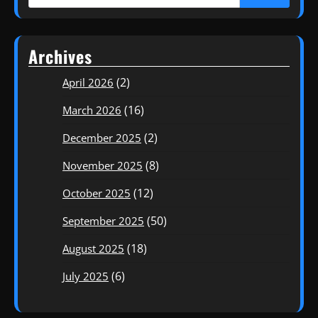
Archives
(2)
April 2026
(16)
March 2026
(2)
December 2025
(8)
November 2025
(12)
October 2025
(50)
September 2025
(18)
August 2025
(6)
July 2025