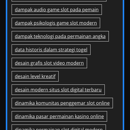
dampak audio game slot pada pemain
dampak psikologis game slot modern
dampak teknologi pada permainan angka
data historis dalam strategi togel
desain grafis slot video modern
desain level kreatif
desain modern situs slot digital terbaru
dinamika komunitas penggemar slot online
dinamika pasar permainan kasino online
dinamika permainan slot digital modern