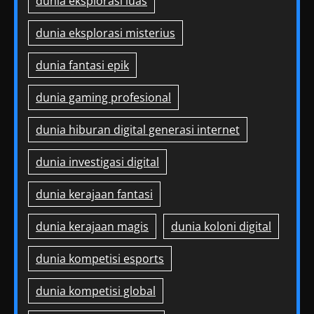
dunia eksplorasi luas
dunia eksplorasi misterius
dunia fantasi epik
dunia gaming profesional
dunia hiburan digital generasi internet
dunia investigasi digital
dunia kerajaan fantasi
dunia kerajaan magis
dunia koloni digital
dunia kompetisi esports
dunia kompetisi global