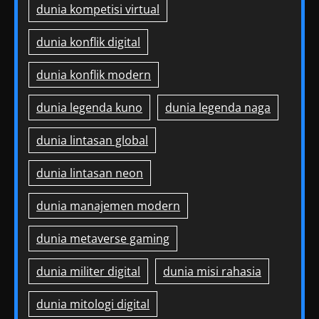
dunia kompetisi virtual
dunia konflik digital
dunia konflik modern
dunia legenda kuno
dunia legenda naga
dunia lintasan global
dunia lintasan neon
dunia manajemen modern
dunia metaverse gaming
dunia militer digital
dunia misi rahasia
dunia mitologi digital