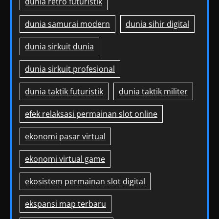
dunia retro futuristik
dunia samurai modern
dunia sihir digital
dunia sirkuit dunia
dunia sirkuit profesional
dunia taktik futuristik
dunia taktik militer
efek relaksasi permainan slot online
ekonomi pasar virtual
ekonomi virtual game
ekosistem permainan slot digital
ekspansi map terbaru