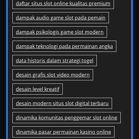
daftar situs slot online kualitas premium
dampak audio game slot pada pemain
dampak psikologis game slot modern
dampak teknologi pada permainan angka
data historis dalam strategi togel
desain grafis slot video modern
desain level kreatif
desain modern situs slot digital terbaru
dinamika komunitas penggemar slot online
dinamika pasar permainan kasino online