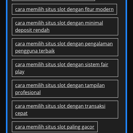
cara memilih situs slot dengan fitur modern
cara memilih situs slot dengan minimal
deposit rendah
cara memilih situs slot dengan pengalaman
pengguna terbaik
cara memilih situs slot dengan sistem fair
play
cara memilih situs slot dengan tampilan
profesional
cara memilih situs slot dengan transaksi
cepat
cara memilih situs slot paling gacor