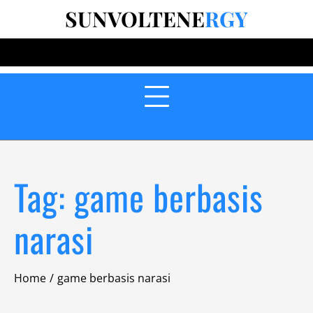
Skip
SUNVOLTENE
RGY
to
content
Tag:
game berbasis
narasi
Home
game berbasis narasi