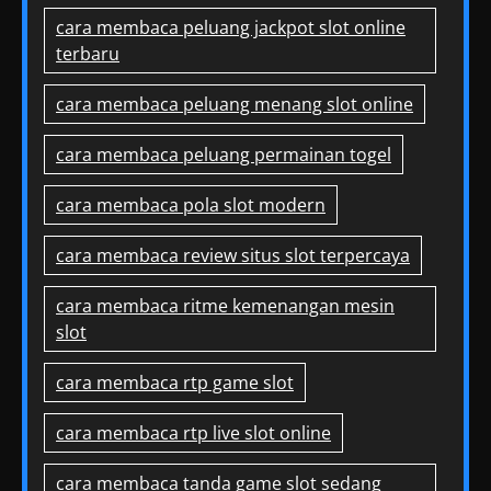
cara membaca peluang jackpot slot online
terbaru
cara membaca peluang menang slot online
cara membaca peluang permainan togel
cara membaca pola slot modern
cara membaca review situs slot terpercaya
cara membaca ritme kemenangan mesin
slot
cara membaca rtp game slot
cara membaca rtp live slot online
cara membaca tanda game slot sedang