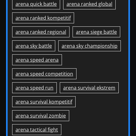
arena quick battle
arena ranked global
arena ranked kompetitif
arena ranked regional
arena siege battle
arena sky battle
arena sky championship
arena speed arena
arena speed competition
arena speed run
arena survival ekstrem
arena survival kompetitif
arena survival zombie
arena tactical fight