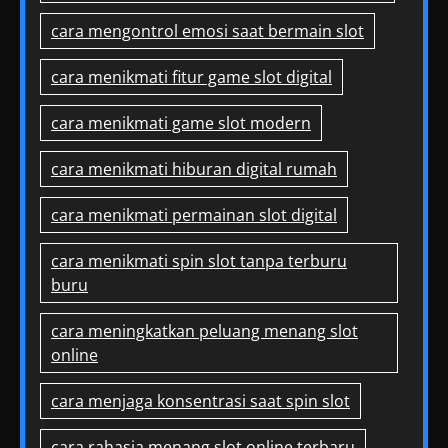
cara mengontrol emosi saat bermain slot
cara menikmati fitur game slot digital
cara menikmati game slot modern
cara menikmati hiburan digital rumah
cara menikmati permainan slot digital
cara menikmati spin slot tanpa terburu
buru
cara meningkatkan peluang menang slot
online
cara menjaga konsentrasi saat spin slot
cara rahasia menang slot online terbaru