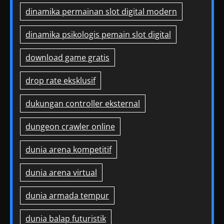
dinamika permainan slot digital modern
dinamika psikologis pemain slot digital
download game gratis
drop rate eksklusif
dukungan controller eksternal
dungeon crawler online
dunia arena kompetitif
dunia arena virtual
dunia armada tempur
dunia balap futuristik