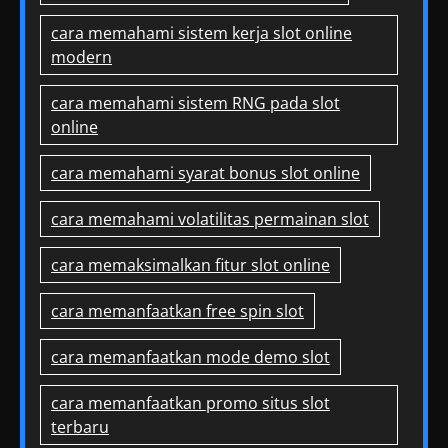
cara memahami sistem kerja slot online
modern
cara memahami sistem RNG pada slot
online
cara memahami syarat bonus slot online
cara memahami volatilitas permainan slot
cara memaksimalkan fitur slot online
cara memanfaatkan free spin slot
cara memanfaatkan mode demo slot
cara memanfaatkan promo situs slot
terbaru