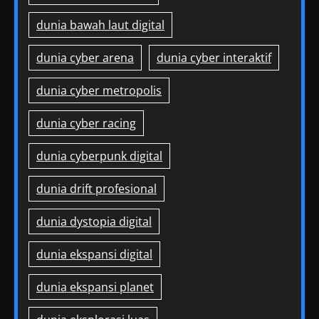
dunia bawah laut digital
dunia cyber arena
dunia cyber interaktif
dunia cyber metropolis
dunia cyber racing
dunia cyberpunk digital
dunia drift profesional
dunia dystopia digital
dunia ekspansi digital
dunia ekspansi planet