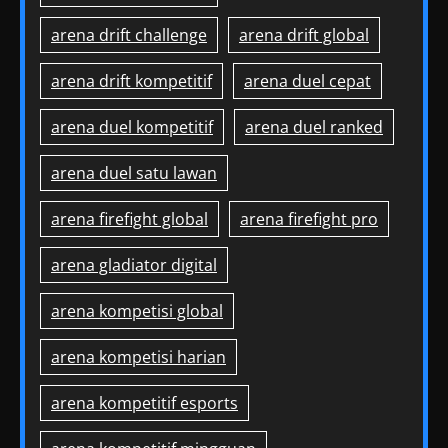
arena drift challenge
arena drift global
arena drift kompetitif
arena duel cepat
arena duel kompetitif
arena duel ranked
arena duel satu lawan
arena firefight global
arena firefight pro
arena gladiator digital
arena kompetisi global
arena kompetisi harian
arena kompetitif esports