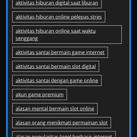
aktivitas hiburan digital saat liburan
aktivitas hiburan online pelepas stres
aktivitas hiburan online saat waktu
senggang
aktivitas santai bermain game internet
aktivitas santai bermain slot digital
aktivitas santai dengan game online
akun game premium
alasan mental bermain slot online
alasan orang menikmati permainan slot
alasan popularitas togel berbasis internet