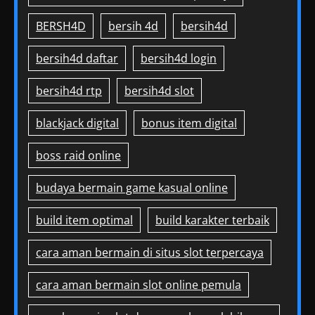
BERSH4D
bersih 4d
bersih4d
bersih4d daftar
bersih4d login
bersih4d rtp
bersih4d slot
blackjack digital
bonus item digital
boss raid online
budaya bermain game kasual online
build item optimal
build karakter terbaik
cara aman bermain di situs slot terpercaya
cara aman bermain slot online pemula