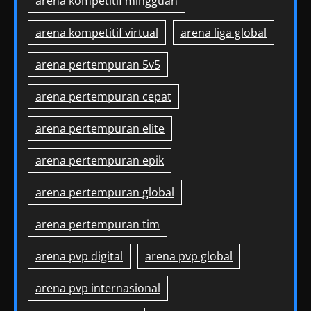
arena kompetitif mingguan
arena kompetitif virtual
arena liga global
arena pertempuran 5v5
arena pertempuran cepat
arena pertempuran elite
arena pertempuran epik
arena pertempuran global
arena pertempuran tim
arena pvp digital
arena pvp global
arena pvp internasional