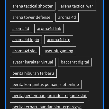
arena tactical shooter
arena tactical war
arena tower defense
aroma 4d
aroma4d
aroma4d link
aroma4d login
aroma4d rtp
aroma4d slot
aset nft gaming
avatar karakter virtual
baccarat digital
berita hiburan terbaru
berita komunitas pemain slot online
berita perkembangan industri game slot
berita terbaru bandar slot terpercaya