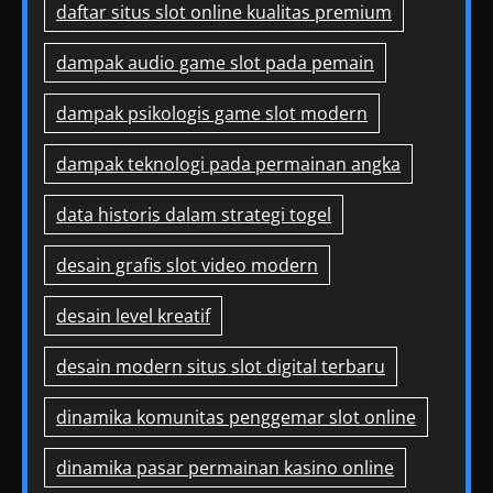
daftar situs slot online kualitas premium
dampak audio game slot pada pemain
dampak psikologis game slot modern
dampak teknologi pada permainan angka
data historis dalam strategi togel
desain grafis slot video modern
desain level kreatif
desain modern situs slot digital terbaru
dinamika komunitas penggemar slot online
dinamika pasar permainan kasino online