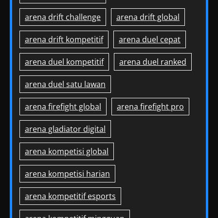
arena drift challenge
arena drift global
arena drift kompetitif
arena duel cepat
arena duel kompetitif
arena duel ranked
arena duel satu lawan
arena firefight global
arena firefight pro
arena gladiator digital
arena kompetisi global
arena kompetisi harian
arena kompetitif esports