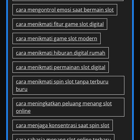
cara mengontrol emosi saat bermain slot
cara menikmati fitur game slot digital
cara menikmati game slot modern
cara menikmati hiburan digital rumah
cara menikmati permainan slot digital
cara menikmati spin slot tanpa terburu
buru
cara meningkatkan peluang menang slot
online
cara menjaga konsentrasi saat spin slot
cara rahasia menang slot online terbaru