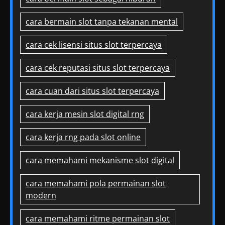
cara bermain slot tanpa tekanan mental
cara cek lisensi situs slot terpercaya
cara cek reputasi situs slot terpercaya
cara cuan dari situs slot terpercaya
cara kerja mesin slot digital rng
cara kerja rng pada slot online
cara memahami mekanisme slot digital
cara memahami pola permainan slot
modern
cara memahami ritme permainan slot