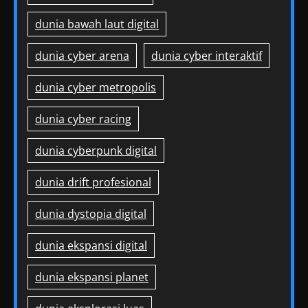
dunia bawah laut digital
dunia cyber arena
dunia cyber interaktif
dunia cyber metropolis
dunia cyber racing
dunia cyberpunk digital
dunia drift profesional
dunia dystopia digital
dunia ekspansi digital
dunia ekspansi planet