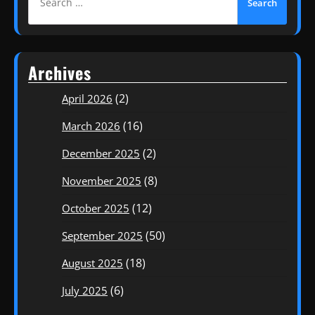
for:
Archives
(2)
April 2026
(16)
March 2026
(2)
December 2025
(8)
November 2025
(12)
October 2025
(50)
September 2025
(18)
August 2025
(6)
July 2025