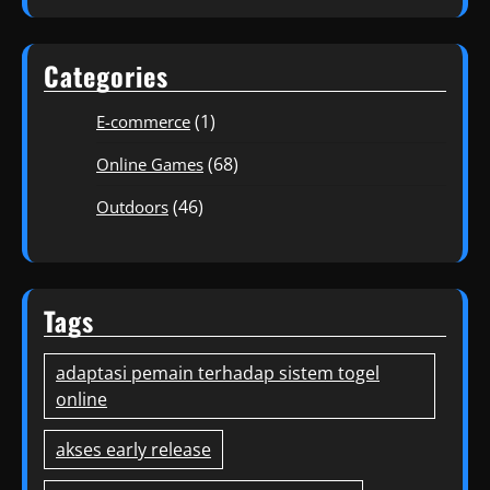
Categories
(1)
E-commerce
(68)
Online Games
(46)
Outdoors
Tags
adaptasi pemain terhadap sistem togel
online
akses early release