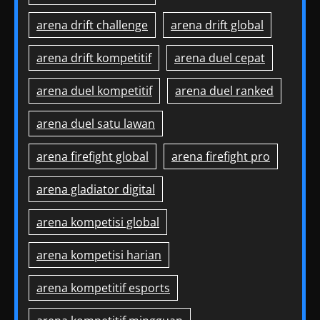
arena drift challenge
arena drift global
arena drift kompetitif
arena duel cepat
arena duel kompetitif
arena duel ranked
arena duel satu lawan
arena firefight global
arena firefight pro
arena gladiator digital
arena kompetisi global
arena kompetisi harian
arena kompetitif esports