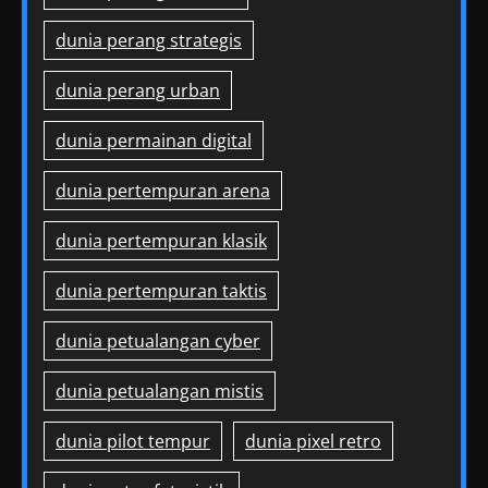
dunia perang strategis
dunia perang urban
dunia permainan digital
dunia pertempuran arena
dunia pertempuran klasik
dunia pertempuran taktis
dunia petualangan cyber
dunia petualangan mistis
dunia pilot tempur
dunia pixel retro