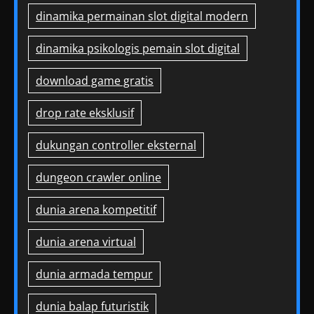
dinamika permainan slot digital modern
dinamika psikologis pemain slot digital
download game gratis
drop rate eksklusif
dukungan controller eksternal
dungeon crawler online
dunia arena kompetitif
dunia arena virtual
dunia armada tempur
dunia balap futuristik