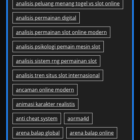
analisis peluang menang togel vs slot online
analisis permainan digital
analisis permainan slot online modern
analisis psikologi pemain mesin slot
analisis sistem rng permainan slot
analisis tren situs slot internasional
ancaman online modern
animasi karakter realistis
anti cheat system
aorma4d
arena balap global
arena balap online