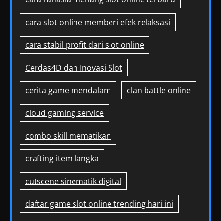
cara slot online memberi efek relaksasi
cara stabil profit dari slot online
Cerdas4D dan Inovasi Slot
cerita game mendalam
clan battle online
cloud gaming service
combo skill mematikan
crafting item langka
cutscene sinematik digital
daftar game slot online trending hari ini