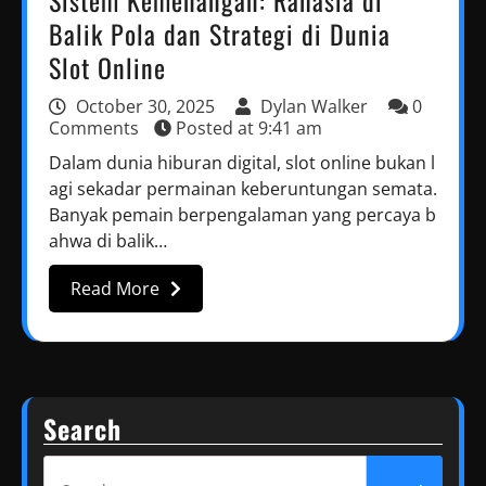
Sistem Kemenangan: Rahasia di
Balik Pola dan Strategi di Dunia
Slot Online
October 30, 2025
Dylan Walker
0
Comments
Posted at
9:41 am
Dalam dunia hiburan digital, slot online bukan l
agi sekadar permainan keberuntungan semata.
Banyak pemain berpengalaman yang percaya b
ahwa di balik…
Read More
Search
Search