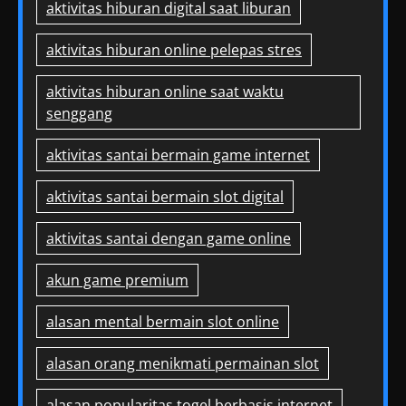
aktivitas hiburan digital saat liburan
aktivitas hiburan online pelepas stres
aktivitas hiburan online saat waktu
senggang
aktivitas santai bermain game internet
aktivitas santai bermain slot digital
aktivitas santai dengan game online
akun game premium
alasan mental bermain slot online
alasan orang menikmati permainan slot
alasan popularitas togel berbasis internet