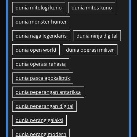
dunia mitologi kuno
dunia mitos kuno
dunia monster hunter
dunia naga legendaris
dunia ninja digital
dunia open world
dunia operasi militer
dunia operasi rahasia
dunia pasca apokaliptik
dunia peperangan antariksa
dunia peperangan digital
dunia perang galaksi
dunia perang modern