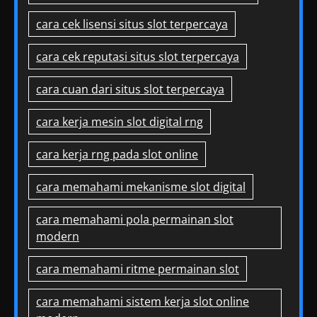
cara cek lisensi situs slot terpercaya
cara cek reputasi situs slot terpercaya
cara cuan dari situs slot terpercaya
cara kerja mesin slot digital rng
cara kerja rng pada slot online
cara memahami mekanisme slot digital
cara memahami pola permainan slot
modern
cara memahami ritme permainan slot
cara memahami sistem kerja slot online