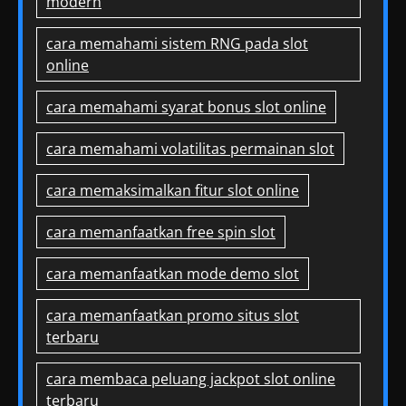
modern
cara memahami sistem RNG pada slot
online
cara memahami syarat bonus slot online
cara memahami volatilitas permainan slot
cara memaksimalkan fitur slot online
cara memanfaatkan free spin slot
cara memanfaatkan mode demo slot
cara memanfaatkan promo situs slot
terbaru
cara membaca peluang jackpot slot online
terbaru