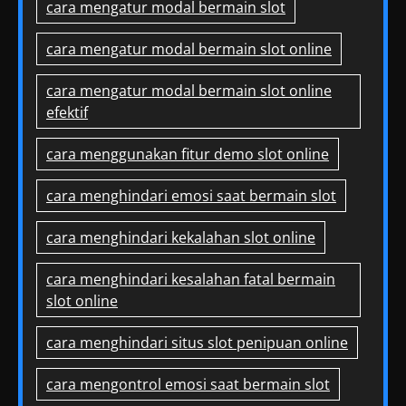
cara mengatur modal bermain slot
cara mengatur modal bermain slot online
cara mengatur modal bermain slot online
efektif
cara menggunakan fitur demo slot online
cara menghindari emosi saat bermain slot
cara menghindari kekalahan slot online
cara menghindari kesalahan fatal bermain
slot online
cara menghindari situs slot penipuan online
cara mengontrol emosi saat bermain slot