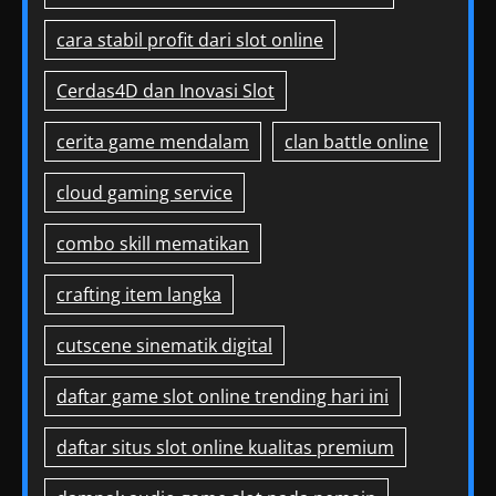
cara stabil profit dari slot online
Cerdas4D dan Inovasi Slot
cerita game mendalam
clan battle online
cloud gaming service
combo skill mematikan
crafting item langka
cutscene sinematik digital
daftar game slot online trending hari ini
daftar situs slot online kualitas premium