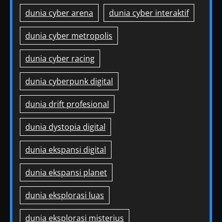
dunia cyber arena
dunia cyber interaktif
dunia cyber metropolis
dunia cyber racing
dunia cyberpunk digital
dunia drift profesional
dunia dystopia digital
dunia ekspansi digital
dunia ekspansi planet
dunia eksplorasi luas
dunia eksplorasi misterius