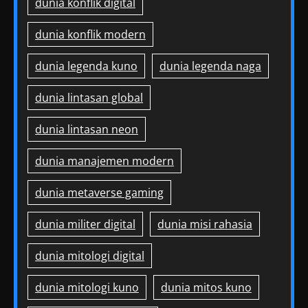
dunia konflik digital
dunia konflik modern
dunia legenda kuno
dunia legenda naga
dunia lintasan global
dunia lintasan neon
dunia manajemen modern
dunia metaverse gaming
dunia militer digital
dunia misi rahasia
dunia mitologi digital
dunia mitologi kuno
dunia mitos kuno