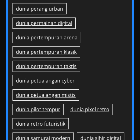
dunia perang urban
dunia permainan digital
dunia pertempuran arena
dunia pertempuran klasik
dunia pertempuran taktis
dunia petualangan cyber
dunia petualangan mistis
dunia pilot tempur
dunia pixel retro
dunia retro futuristik
dunia samurai modern
dunia sihir digital