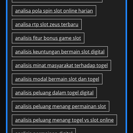
analisa pola spin slot online harian
analisa rtp slot zeus terbaru
analisis fitur bonus game slot
analisis keuntungan bermain slot digital
analisis minat masyarakat terhadap togel
analisis modal bermain slot dan togel
analisis peluang dalam togel digital
analisis peluang menang permainan slot
analisis peluang menang togel vs slot online