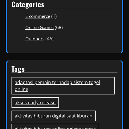
Categories
(1)
E-commerce
(68)
Online Games
(46)
Outdoors
Tags
adaptasi pemain terhadap sistem togel
online
akses early release
aktivitas hiburan digital saat liburan