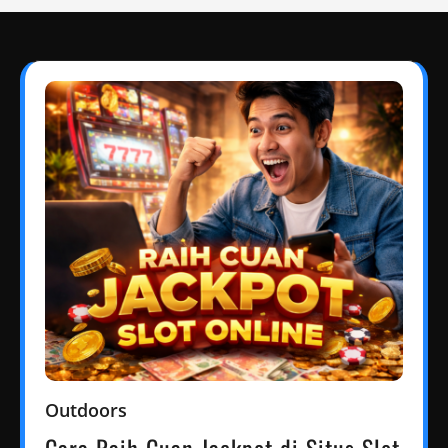
Outdoors