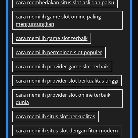
cara membedakan situs slot asli dan palsu
cara memilih game slot online paling
menguntungkan
cara memilih game slot terbaik
cara memilih permainan slot populer
cara memilih provider game slot terbaik
cara memilih provider slot berkualitas tinggi
cara memilih provider slot online terbaik
dunia
cara memilih situs slot berkualitas
cara memilih situs slot dengan fitur modern