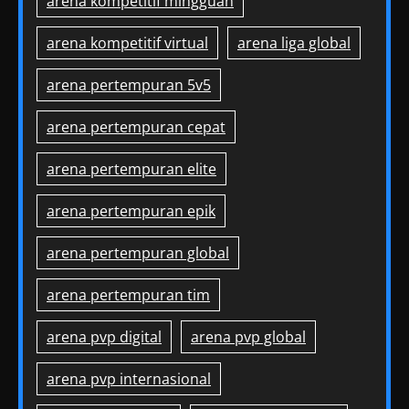
arena kompetitif mingguan
arena kompetitif virtual
arena liga global
arena pertempuran 5v5
arena pertempuran cepat
arena pertempuran elite
arena pertempuran epik
arena pertempuran global
arena pertempuran tim
arena pvp digital
arena pvp global
arena pvp internasional