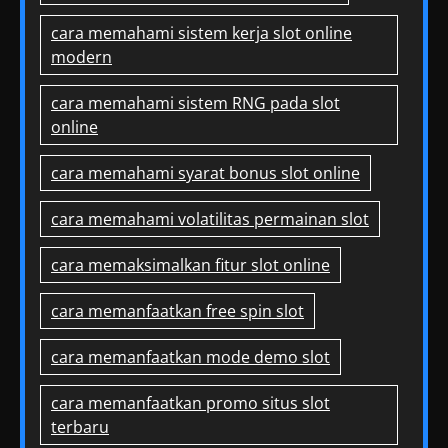
cara memahami sistem kerja slot online
modern
cara memahami sistem RNG pada slot
online
cara memahami syarat bonus slot online
cara memahami volatilitas permainan slot
cara memaksimalkan fitur slot online
cara memanfaatkan free spin slot
cara memanfaatkan mode demo slot
cara memanfaatkan promo situs slot
terbaru