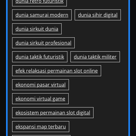
dunia retro futuristik
dunia samurai modern
dunia sihir digital
dunia sirkuit dunia
dunia sirkuit profesional
dunia taktik futuristik
dunia taktik militer
efek relaksasi permainan slot online
ekonomi pasar virtual
ekonomi virtual game
ekosistem permainan slot digital
ekspansi map terbaru