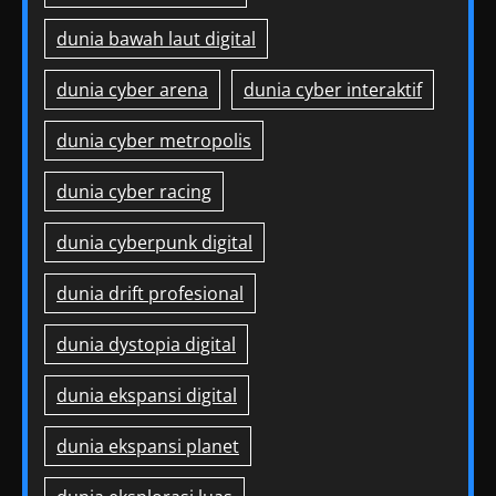
dunia bawah laut digital
dunia cyber arena
dunia cyber interaktif
dunia cyber metropolis
dunia cyber racing
dunia cyberpunk digital
dunia drift profesional
dunia dystopia digital
dunia ekspansi digital
dunia ekspansi planet