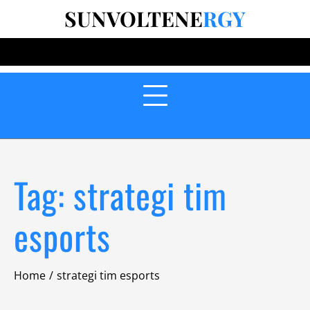
Skip
SUNVOLTENE
RGY
to
content
Tag:
strategi tim
esports
Home
strategi tim esports