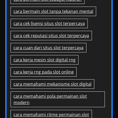
cara bermain slot tanpa tekanan mental
cara cek lisensi situs slot terpercaya
cara cek reputasi situs slot terpercaya
cara cuan dari situs slot terpercaya
cara kerja mesin slot digital rng
cara kerja rng pada slot online
cara memahami mekanisme slot digital
cara memahami pola permainan slot
modern
cara memahami ritme permainan slot