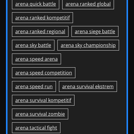
arena quick battle
arena ranked global
arena ranked kompetitif
arena ranked regional
arena siege battle
arena sky battle
arena sky championship
arena speed arena
arena speed competition
arena speed run
arena survival ekstrem
arena survival kompetitif
arena survival zombie
arena tactical fight