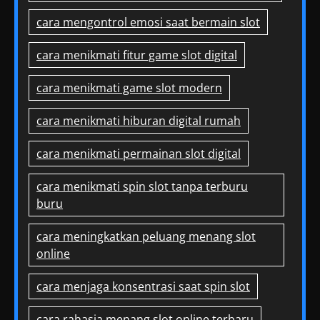
cara mengontrol emosi saat bermain slot
cara menikmati fitur game slot digital
cara menikmati game slot modern
cara menikmati hiburan digital rumah
cara menikmati permainan slot digital
cara menikmati spin slot tanpa terburu
buru
cara meningkatkan peluang menang slot
online
cara menjaga konsentrasi saat spin slot
cara rahasia menang slot online terbaru