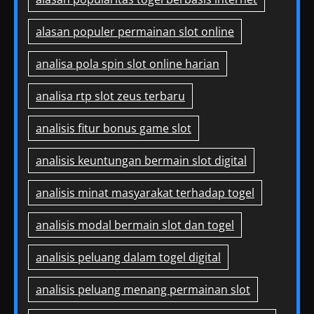
alasan populer permainan slot online
analisa pola spin slot online harian
analisa rtp slot zeus terbaru
analisis fitur bonus game slot
analisis keuntungan bermain slot digital
analisis minat masyarakat terhadap togel
analisis modal bermain slot dan togel
analisis peluang dalam togel digital
analisis peluang menang permainan slot