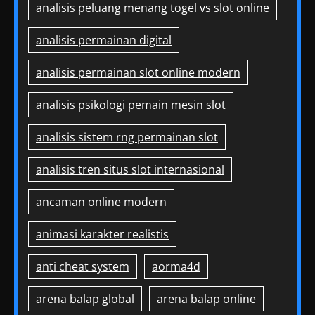
analisis peluang menang togel vs slot online
analisis permainan digital
analisis permainan slot online modern
analisis psikologi pemain mesin slot
analisis sistem rng permainan slot
analisis tren situs slot internasional
ancaman online modern
animasi karakter realistis
anti cheat system
aorma4d
arena balap global
arena balap online