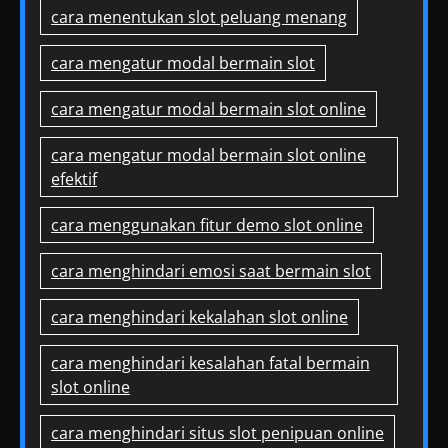
cara menentukan slot peluang menang
cara mengatur modal bermain slot
cara mengatur modal bermain slot online
cara mengatur modal bermain slot online
efektif
cara menggunakan fitur demo slot online
cara menghindari emosi saat bermain slot
cara menghindari kekalahan slot online
cara menghindari kesalahan fatal bermain
slot online
cara menghindari situs slot penipuan online