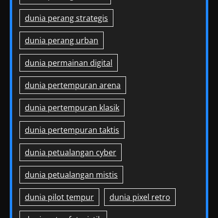
dunia perang strategis
dunia perang urban
dunia permainan digital
dunia pertempuran arena
dunia pertempuran klasik
dunia pertempuran taktis
dunia petualangan cyber
dunia petualangan mistis
dunia pilot tempur
dunia pixel retro