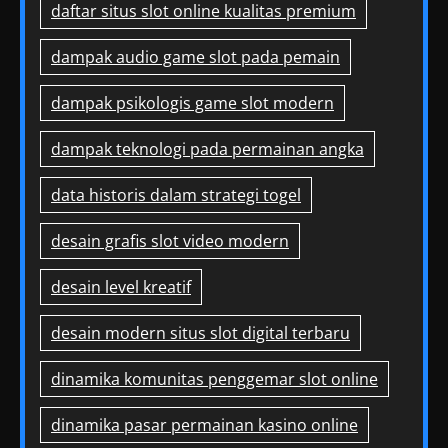
daftar situs slot online kualitas premium
dampak audio game slot pada pemain
dampak psikologis game slot modern
dampak teknologi pada permainan angka
data historis dalam strategi togel
desain grafis slot video modern
desain level kreatif
desain modern situs slot digital terbaru
dinamika komunitas penggemar slot online
dinamika pasar permainan kasino online