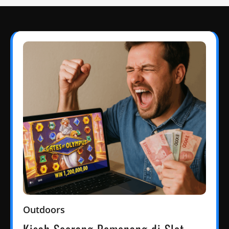
Outdoors