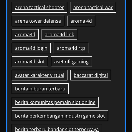
arena tactical shooter
arena tactical war
arena tower defense
aroma 4d
aroma4d
aroma4d link
aroma4d login
aroma4d rtp
aroma4d slot
aset nft gaming
avatar karakter virtual
baccarat digital
berita hiburan terbaru
berita komunitas pemain slot online
berita perkembangan industri game slot
berita terbaru bandar slot terpercaya