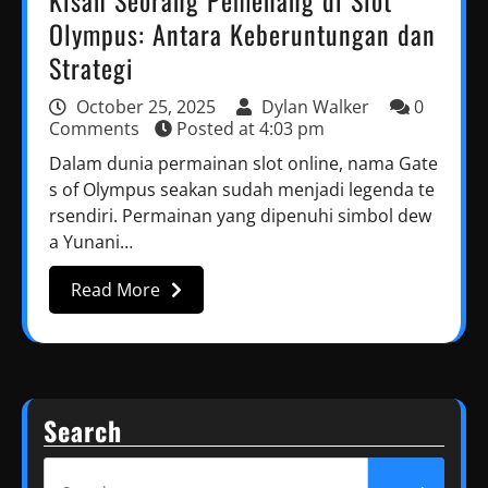
Kisah Seorang Pemenang di Slot
Olympus: Antara Keberuntungan dan
Strategi
October 25, 2025
Dylan Walker
0
Comments
Posted at
4:03 pm
Dalam dunia permainan slot online, nama Gate
s of Olympus seakan sudah menjadi legenda te
rsendiri. Permainan yang dipenuhi simbol dew
a Yunani…
Read More
Search
Search