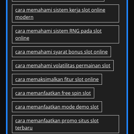
cara memahami sistem kerja slot online
modern
cara memahami sistem RNG pada slot
online
cara memahami syarat bonus slot online
cara memahami volatilitas permainan slot
cara memaksimalkan fitur slot online
cara memanfaatkan free spin slot
cara memanfaatkan mode demo slot
cara memanfaatkan promo situs slot
terbaru