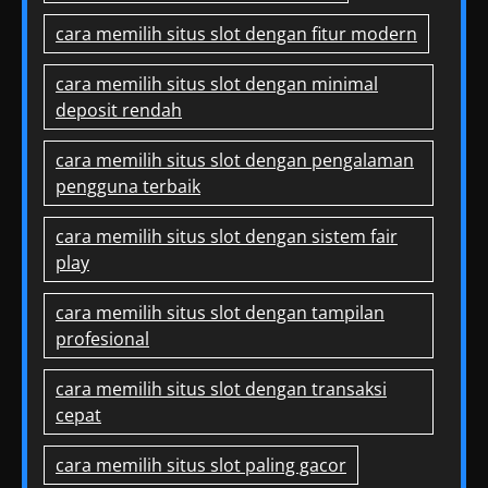
cara memilih situs slot dengan fitur modern
cara memilih situs slot dengan minimal
deposit rendah
cara memilih situs slot dengan pengalaman
pengguna terbaik
cara memilih situs slot dengan sistem fair
play
cara memilih situs slot dengan tampilan
profesional
cara memilih situs slot dengan transaksi
cepat
cara memilih situs slot paling gacor