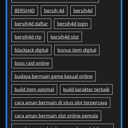
BERSH4D
bersih 4d
bersih4d
bersih4d daftar
bersih4d login
bersih4d rtp
bersih4d slot
blackjack digital
bonus item digital
boss raid online
budaya bermain game kasual online
build item optimal
build karakter terbaik
cara aman bermain di situs slot terpercaya
cara aman bermain slot online pemula