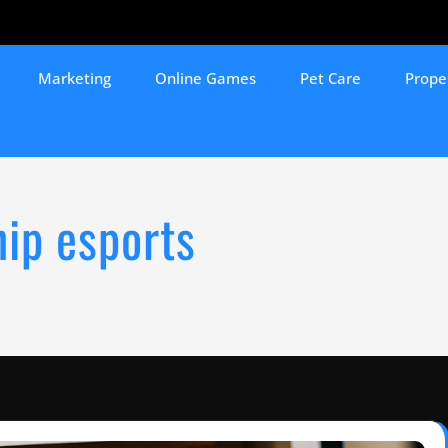
Marketing
Online Games
Pet Care
Prope
ip esports