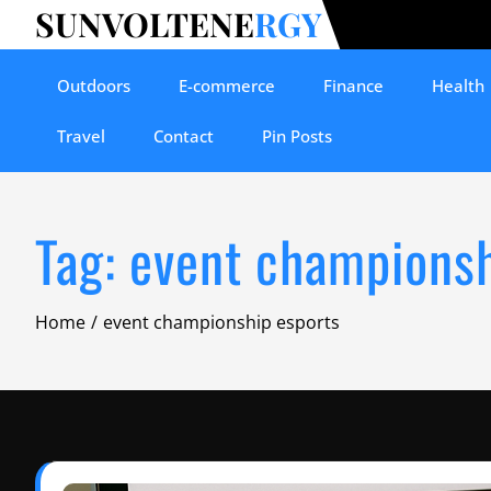
Skip
SUNVOLTENE
RGY
to
content
Outdoors
E-commerce
Finance
Health
Travel
Contact
Pin Posts
Tag:
event championsh
Home
event championship esports