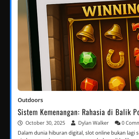
Outdoors
Sistem Kemenangan: Rahasia di Balik Po
October 30, 2025
Dylan Walker
0 Com
Dalam dunia hiburan digital, slot online bukan la