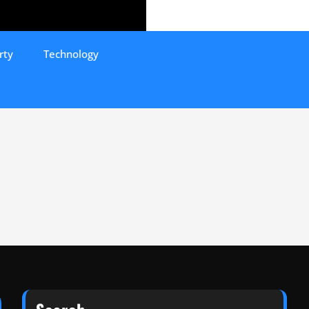
rty
Technology