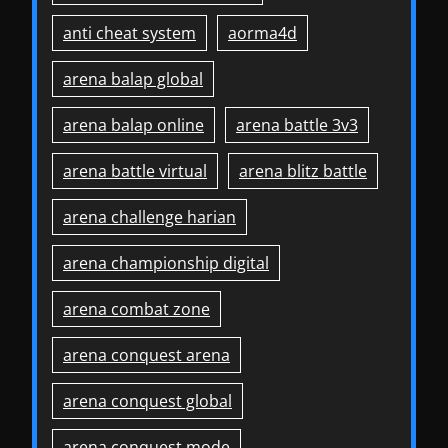
anti cheat system
aorma4d
arena balap global
arena balap online
arena battle 3v3
arena battle virtual
arena blitz battle
arena challenge harian
arena championship digital
arena combat zone
arena conquest arena
arena conquest global
arena conquest mode