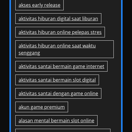
akses early release
aktivitas hiburan digital saat liburan
aktivitas hiburan online pelepas stres
aktivitas hiburan online saat waktu
senggang
aktivitas santai bermain game internet
aktivitas santai bermain slot digital
aktivitas santai dengan game online
akun game premium
alasan mental bermain slot online