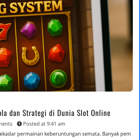
la dan Strategi di Dunia Slot Online
ments
Posted at
9:41 am
gi sekadar permainan keberuntungan semata. Banyak pem