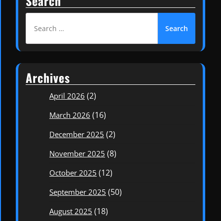
Search
Search
for:
Archives
(2)
April 2026
(16)
March 2026
(2)
December 2025
(8)
November 2025
(12)
October 2025
(50)
September 2025
(18)
August 2025