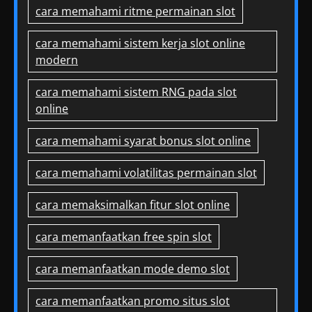
cara memahami ritme permainan slot
cara memahami sistem kerja slot online
modern
cara memahami sistem RNG pada slot
online
cara memahami syarat bonus slot online
cara memahami volatilitas permainan slot
cara memaksimalkan fitur slot online
cara memanfaatkan free spin slot
cara memanfaatkan mode demo slot
cara memanfaatkan promo situs slot