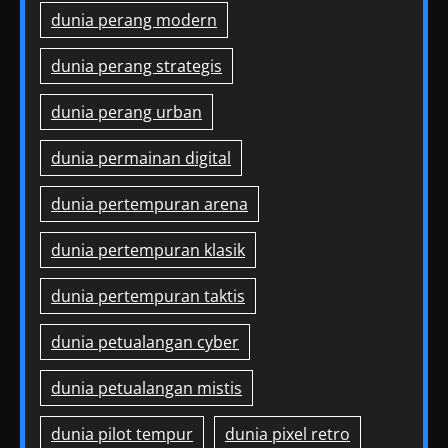
dunia perang modern
dunia perang strategis
dunia perang urban
dunia permainan digital
dunia pertempuran arena
dunia pertempuran klasik
dunia pertempuran taktis
dunia petualangan cyber
dunia petualangan mistis
dunia pilot tempur
dunia pixel retro