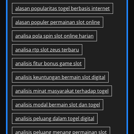
alasan popularitas togel berbasis internet
alasan populer permainan slot online
analisa pola spin slot online harian
analisa rtp slot zeus terbaru
analisis fitur bonus game slot
analisis keuntungan bermain slot digital
analisis minat masyarakat terhadap togel
analisis modal bermain slot dan togel
analisis peluang dalam togel digital
analisis peluang menang permainan slot