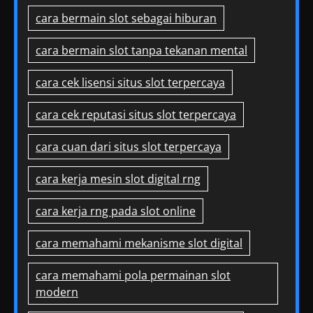
cara bermain slot sebagai hiburan
cara bermain slot tanpa tekanan mental
cara cek lisensi situs slot terpercaya
cara cek reputasi situs slot terpercaya
cara cuan dari situs slot terpercaya
cara kerja mesin slot digital rng
cara kerja rng pada slot online
cara memahami mekanisme slot digital
cara memahami pola permainan slot
modern