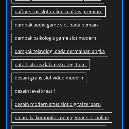
daftar situs slot online kualitas premium
dampak audio game slot pada pemain
dampak psikologis game slot modern
dampak teknologi pada permainan angka
data historis dalam strategi togel
desain grafis slot video modern
desain level kreatif
desain modern situs slot digital terbaru
dinamika komunitas penggemar slot online