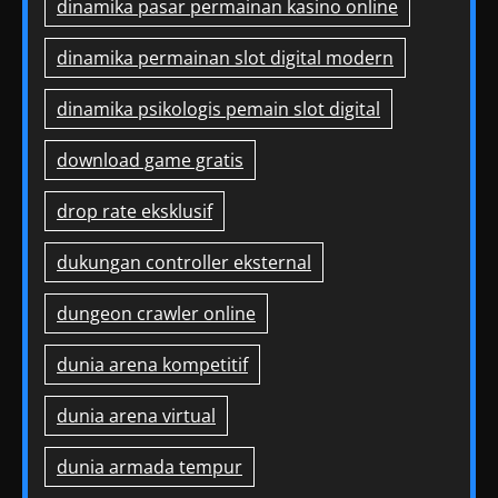
dinamika pasar permainan kasino online
dinamika permainan slot digital modern
dinamika psikologis pemain slot digital
download game gratis
drop rate eksklusif
dukungan controller eksternal
dungeon crawler online
dunia arena kompetitif
dunia arena virtual
dunia armada tempur