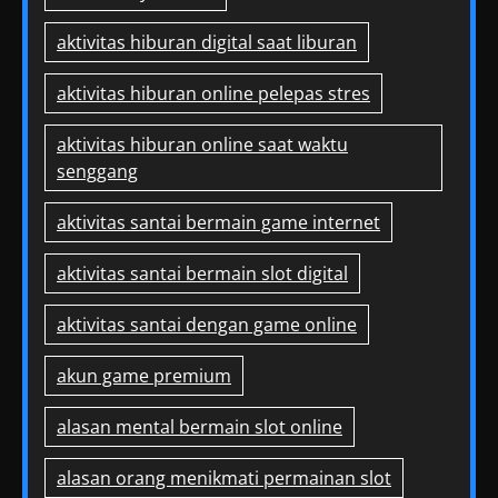
aktivitas hiburan digital saat liburan
aktivitas hiburan online pelepas stres
aktivitas hiburan online saat waktu
senggang
aktivitas santai bermain game internet
aktivitas santai bermain slot digital
aktivitas santai dengan game online
akun game premium
alasan mental bermain slot online
alasan orang menikmati permainan slot