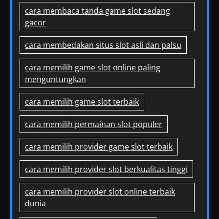
cara membaca tanda game slot sedang
gacor
cara membedakan situs slot asli dan palsu
cara memilih game slot online paling
menguntungkan
cara memilih game slot terbaik
cara memilih permainan slot populer
cara memilih provider game slot terbaik
cara memilih provider slot berkualitas tinggi
cara memilih provider slot online terbaik
dunia