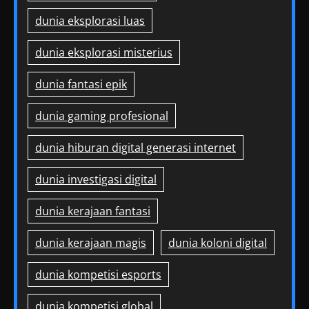
dunia eksplorasi luas
dunia eksplorasi misterius
dunia fantasi epik
dunia gaming profesional
dunia hiburan digital generasi internet
dunia investigasi digital
dunia kerajaan fantasi
dunia kerajaan magis
dunia koloni digital
dunia kompetisi esports
dunia kompetisi global