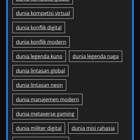
dunia kompetisi virtual
dunia konflik digital
dunia konflik modern
dunia legenda kuno
dunia legenda naga
dunia lintasan global
dunia lintasan neon
dunia manajemen modern
dunia metaverse gaming
dunia militer digital
dunia misi rahasia