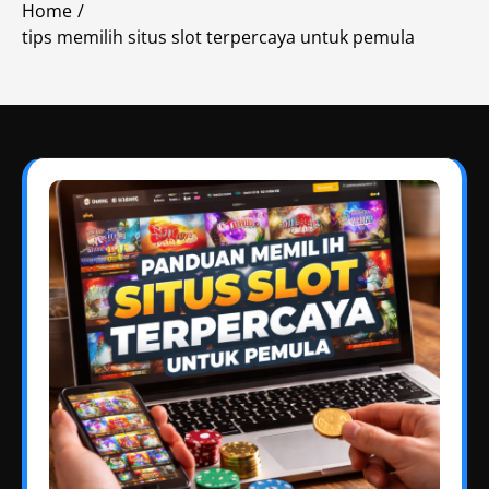
Home
tips memilih situs slot terpercaya untuk pemula