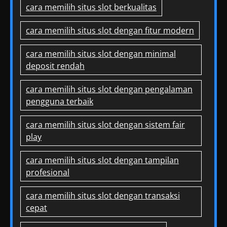
cara memilih situs slot berkualitas
cara memilih situs slot dengan fitur modern
cara memilih situs slot dengan minimal
deposit rendah
cara memilih situs slot dengan pengalaman
pengguna terbaik
cara memilih situs slot dengan sistem fair
play
cara memilih situs slot dengan tampilan
profesional
cara memilih situs slot dengan transaksi
cepat