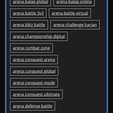
arena balap global
arena balap online
arena battle 3v3
arena battle virtual
arena blitz battle
arena challenge harian
arena championship digital
arena combat zone
arena conquest arena
arena conquest global
arena conquest mode
arena conquest ultimate
arena defense battle