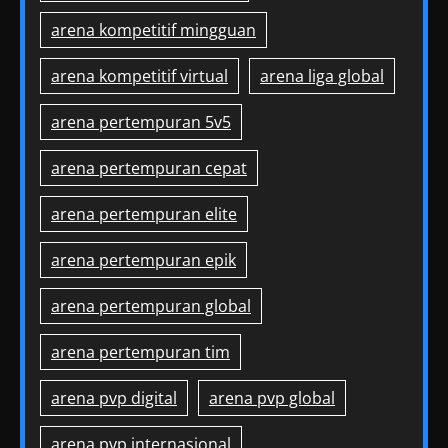
arena kompetitif mingguan
arena kompetitif virtual
arena liga global
arena pertempuran 5v5
arena pertempuran cepat
arena pertempuran elite
arena pertempuran epik
arena pertempuran global
arena pertempuran tim
arena pvp digital
arena pvp global
arena pvp internasional