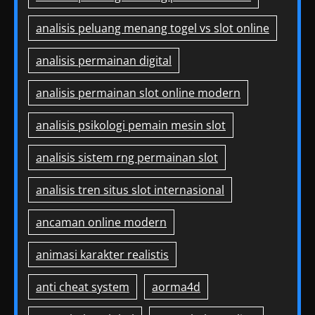
analisis peluang menang togel vs slot online
analisis permainan digital
analisis permainan slot online modern
analisis psikologi pemain mesin slot
analisis sistem rng permainan slot
analisis tren situs slot internasional
ancaman online modern
animasi karakter realistis
anti cheat system
aorma4d