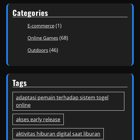
Categories
(1)
E-commerce
(68)
Online Games
(46)
Outdoors
Tags
adaptasi pemain terhadap sistem togel
online
akses early release
aktivitas hiburan digital saat liburan