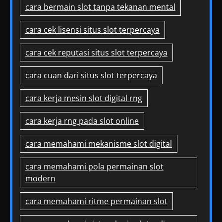
cara bermain slot tanpa tekanan mental
cara cek lisensi situs slot terpercaya
cara cek reputasi situs slot terpercaya
cara cuan dari situs slot terpercaya
cara kerja mesin slot digital rng
cara kerja rng pada slot online
cara memahami mekanisme slot digital
cara memahami pola permainan slot
modern
cara memahami ritme permainan slot