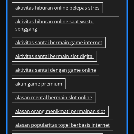
aktivitas hiburan online pelepas stres
aktivitas hiburan online saat waktu
senggang
aktivitas santai bermain game internet
aktivitas santai bermain slot digital
aktivitas santai dengan game online
akun game premium
alasan mental bermain slot online
alasan orang menikmati permainan slot
alasan popularitas togel berbasis internet