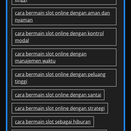
cara bermain slot online dengan aman dan
nyaman
cara bermain slot online dengan kontrol
modal
cara bermain slot online dengan
manajemen waktu
cara bermain slot online dengan peluang
tinggi
cara bermain slot online dengan santai
cara bermain slot online dengan strategi
cara bermain slot sebagai hiburan