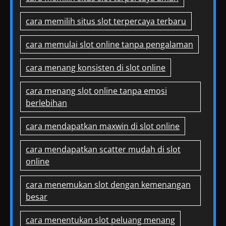
cara memilih situs slot terpercaya terbaru
cara memulai slot online tanpa pengalaman
cara menang konsisten di slot online
cara menang slot online tanpa emosi
berlebihan
cara mendapatkan maxwin di slot online
cara mendapatkan scatter mudah di slot
online
cara menemukan slot dengan kemenangan
besar
cara menentukan slot peluang menang