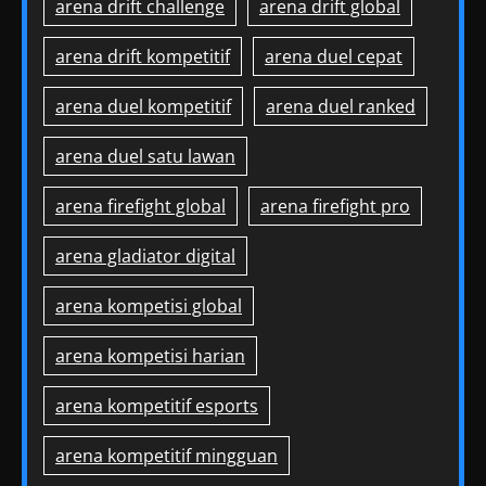
arena drift challenge
arena drift global
arena drift kompetitif
arena duel cepat
arena duel kompetitif
arena duel ranked
arena duel satu lawan
arena firefight global
arena firefight pro
arena gladiator digital
arena kompetisi global
arena kompetisi harian
arena kompetitif esports
arena kompetitif mingguan