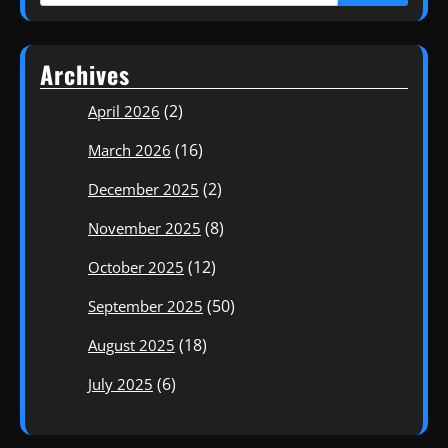
Archives
(2)
April 2026
(16)
March 2026
(2)
December 2025
(8)
November 2025
(12)
October 2025
(50)
September 2025
(18)
August 2025
(6)
July 2025