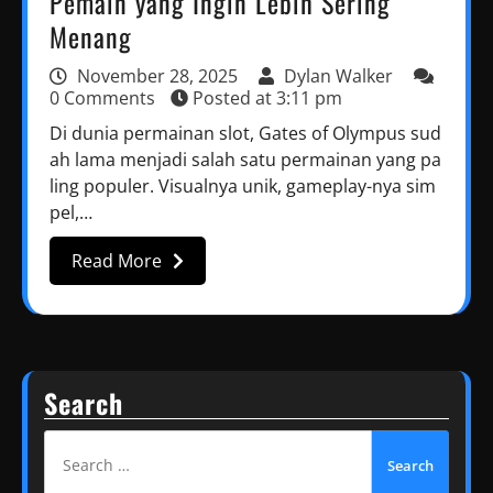
Pemain yang Ingin Lebih Sering
Menang
November 28, 2025
Dylan Walker
0 Comments
Posted at
3:11 pm
Di dunia permainan slot, Gates of Olympus sud
ah lama menjadi salah satu permainan yang pa
ling populer. Visualnya unik, gameplay-nya sim
pel,…
Read More
Search
Search
for: