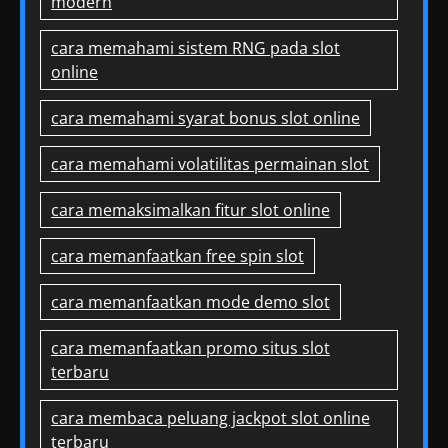
modern
cara memahami sistem RNG pada slot
online
cara memahami syarat bonus slot online
cara memahami volatilitas permainan slot
cara memaksimalkan fitur slot online
cara memanfaatkan free spin slot
cara memanfaatkan mode demo slot
cara memanfaatkan promo situs slot
terbaru
cara membaca peluang jackpot slot online
terbaru