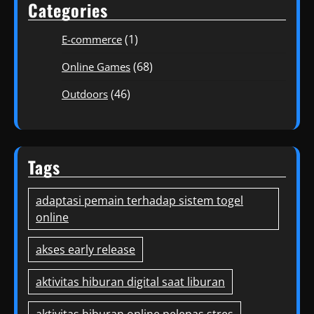
Categories
(1)
E-commerce
(68)
Online Games
(46)
Outdoors
Tags
adaptasi pemain terhadap sistem togel
online
akses early release
aktivitas hiburan digital saat liburan