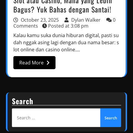
Slot atau Casino, Mana yang Lebih
Bagus? Yuk Bahas dengan Santai!
October 23, 2025
Dylan Walker
0
Comments
Posted at
3:08 pm
Kalau kamu suka dunia hiburan digital, pasti su
dah nggak asing lagi dengan dua nama besar: s
lot online dan casino online.…
Read More
Search
Search
for: