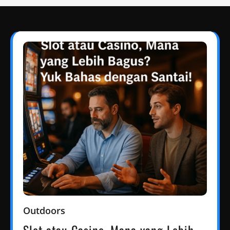
Outdoors