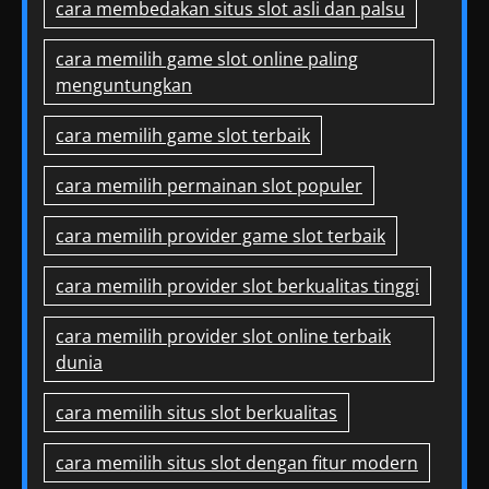
cara membedakan situs slot asli dan palsu
cara memilih game slot online paling
menguntungkan
cara memilih game slot terbaik
cara memilih permainan slot populer
cara memilih provider game slot terbaik
cara memilih provider slot berkualitas tinggi
cara memilih provider slot online terbaik
dunia
cara memilih situs slot berkualitas
cara memilih situs slot dengan fitur modern