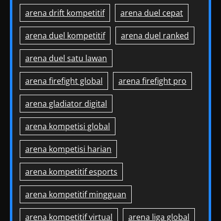
arena drift kompetitif
arena duel cepat
arena duel kompetitif
arena duel ranked
arena duel satu lawan
arena firefight global
arena firefight pro
arena gladiator digital
arena kompetisi global
arena kompetisi harian
arena kompetitif esports
arena kompetitif mingguan
arena kompetitif virtual
arena liga global