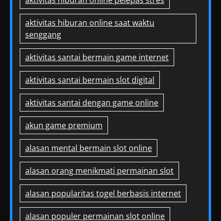
aktivitas hiburan online pelepas stres
aktivitas hiburan online saat waktu
senggang
aktivitas santai bermain game internet
aktivitas santai bermain slot digital
aktivitas santai dengan game online
akun game premium
alasan mental bermain slot online
alasan orang menikmati permainan slot
alasan popularitas togel berbasis internet
alasan populer permainan slot online