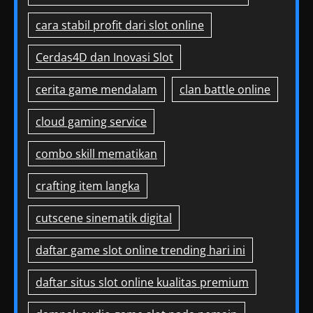
cara stabil profit dari slot online
Cerdas4D dan Inovasi Slot
cerita game mendalam
clan battle online
cloud gaming service
combo skill mematikan
crafting item langka
cutscene sinematik digital
daftar game slot online trending hari ini
daftar situs slot online kualitas premium