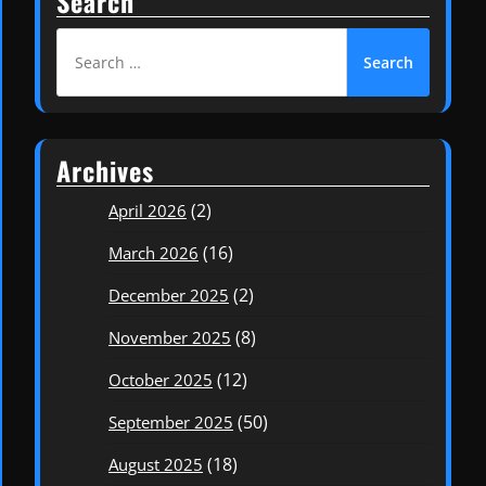
Search
Search
for:
Archives
(2)
April 2026
(16)
March 2026
(2)
December 2025
(8)
November 2025
(12)
October 2025
(50)
September 2025
(18)
August 2025