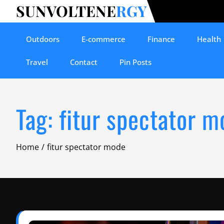
Skip
SUNVOLTENE
RGY
to
content
Outdoors
E-commerce
Finance
Health
Travel
Contact
Pin Posts
Tag:
fitur spectator m
Home
fitur spectator mode