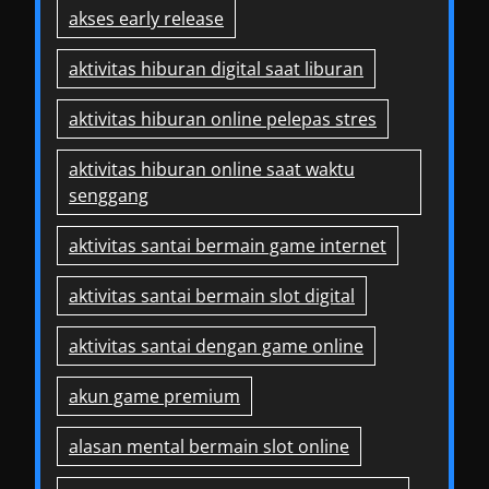
akses early release
aktivitas hiburan digital saat liburan
aktivitas hiburan online pelepas stres
aktivitas hiburan online saat waktu
senggang
aktivitas santai bermain game internet
aktivitas santai bermain slot digital
aktivitas santai dengan game online
akun game premium
alasan mental bermain slot online