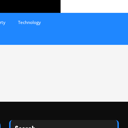
rty
Technology