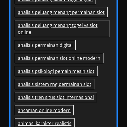
analisis peluang menang permainan slot
analisis peluang menang togel vs slot
online
analisis permainan digital
analisis permainan slot online modern
analisis psikologi pemain mesin slot
analisis sistem rng permainan slot
analisis tren situs slot internasional
ancaman online modern
animasi karakter realistis