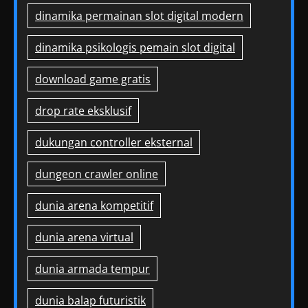
dinamika permainan slot digital modern
dinamika psikologis pemain slot digital
download game gratis
drop rate eksklusif
dukungan controller eksternal
dungeon crawler online
dunia arena kompetitif
dunia arena virtual
dunia armada tempur
dunia balap futuristik