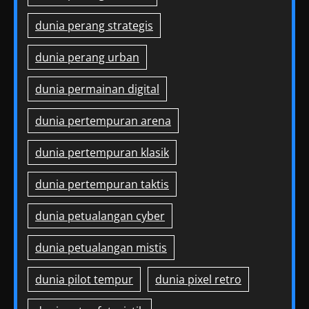
dunia perang strategis
dunia perang urban
dunia permainan digital
dunia pertempuran arena
dunia pertempuran klasik
dunia pertempuran taktis
dunia petualangan cyber
dunia petualangan mistis
dunia pilot tempur
dunia pixel retro