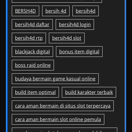
BERSH4D
bersih 4d
bersih4d
bersih4d daftar
bersih4d login
bersih4d rtp
bersih4d slot
blackjack digital
bonus item digital
boss raid online
budaya bermain game kasual online
build item optimal
build karakter terbaik
cara aman bermain di situs slot terpercaya
cara aman bermain slot online pemula