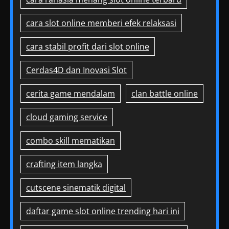
cara slot online memberi efek relaksasi
cara stabil profit dari slot online
Cerdas4D dan Inovasi Slot
cerita game mendalam
clan battle online
cloud gaming service
combo skill mematikan
crafting item langka
cutscene sinematik digital
daftar game slot online trending hari ini