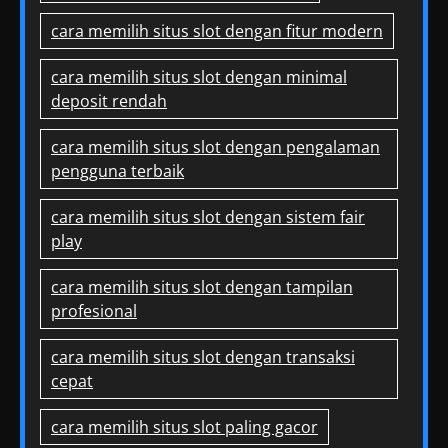
cara memilih situs slot dengan fitur modern
cara memilih situs slot dengan minimal
deposit rendah
cara memilih situs slot dengan pengalaman
pengguna terbaik
cara memilih situs slot dengan sistem fair
play
cara memilih situs slot dengan tampilan
profesional
cara memilih situs slot dengan transaksi
cepat
cara memilih situs slot paling gacor