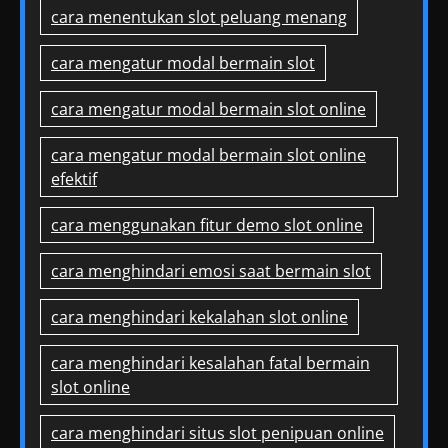
cara menentukan slot peluang menang
cara mengatur modal bermain slot
cara mengatur modal bermain slot online
cara mengatur modal bermain slot online
efektif
cara menggunakan fitur demo slot online
cara menghindari emosi saat bermain slot
cara menghindari kekalahan slot online
cara menghindari kesalahan fatal bermain
slot online
cara menghindari situs slot penipuan online