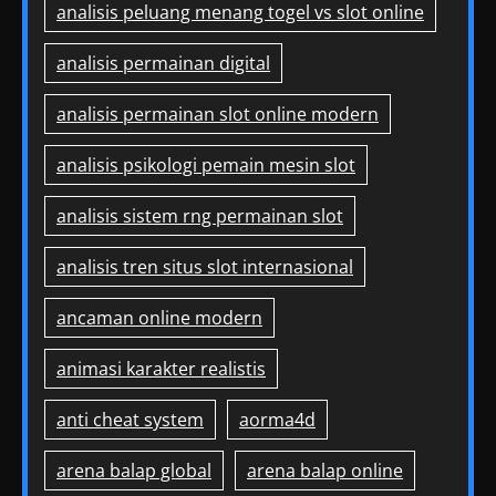
analisis peluang menang togel vs slot online
analisis permainan digital
analisis permainan slot online modern
analisis psikologi pemain mesin slot
analisis sistem rng permainan slot
analisis tren situs slot internasional
ancaman online modern
animasi karakter realistis
anti cheat system
aorma4d
arena balap global
arena balap online