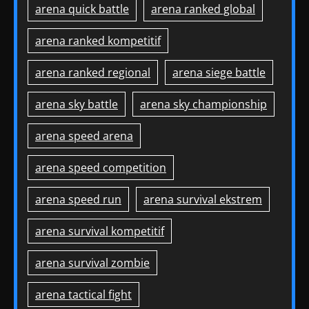
arena quick battle
arena ranked global
arena ranked kompetitif
arena ranked regional
arena siege battle
arena sky battle
arena sky championship
arena speed arena
arena speed competition
arena speed run
arena survival ekstrem
arena survival kompetitif
arena survival zombie
arena tactical fight