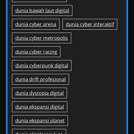
dunia bawah laut digital
dunia cyber arena
dunia cyber interaktif
dunia cyber metropolis
dunia cyber racing
dunia cyberpunk digital
dunia drift profesional
dunia dystopia digital
dunia ekspansi digital
dunia ekspansi planet