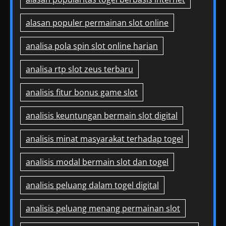
alasan populer permainan slot online
analisa pola spin slot online harian
analisa rtp slot zeus terbaru
analisis fitur bonus game slot
analisis keuntungan bermain slot digital
analisis minat masyarakat terhadap togel
analisis modal bermain slot dan togel
analisis peluang dalam togel digital
analisis peluang menang permainan slot