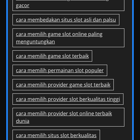
gacor
cara membedakan situs slot asli dan palsu
cara memilih game slot online paling
menguntungkan
cara memilih game slot terbaik
cara memilih permainan slot populer
cara memilih provider game slot terbaik
cara memilih provider slot berkualitas tinggi
cara memilih provider slot online terbaik
dunia
cara memilih situs slot berkualitas