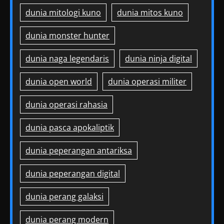
dunia mitologi kuno
dunia mitos kuno
dunia monster hunter
dunia naga legendaris
dunia ninja digital
dunia open world
dunia operasi militer
dunia operasi rahasia
dunia pasca apokaliptik
dunia peperangan antariksa
dunia peperangan digital
dunia perang galaksi
dunia perang modern