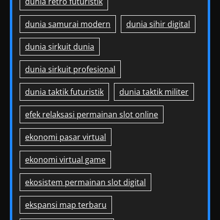
dunia retro futuristik
dunia samurai modern
dunia sihir digital
dunia sirkuit dunia
dunia sirkuit profesional
dunia taktik futuristik
dunia taktik militer
efek relaksasi permainan slot online
ekonomi pasar virtual
ekonomi virtual game
ekosistem permainan slot digital
ekspansi map terbaru