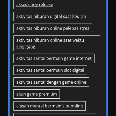
akses early release
aktivitas hiburan digital saat liburan
aktivitas hiburan online pelepas stres
aktivitas hiburan online saat waktu
senggang
aktivitas santai bermain game internet
aktivitas santai bermain slot digital
aktivitas santai dengan game online
akun game premium
alasan mental bermain slot online