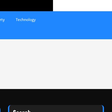
rty
Technology