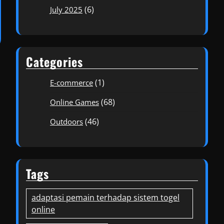
(6)
July 2025
Categories
(1)
E-commerce
(68)
Online Games
(46)
Outdoors
Tags
adaptasi pemain terhadap sistem togel
online