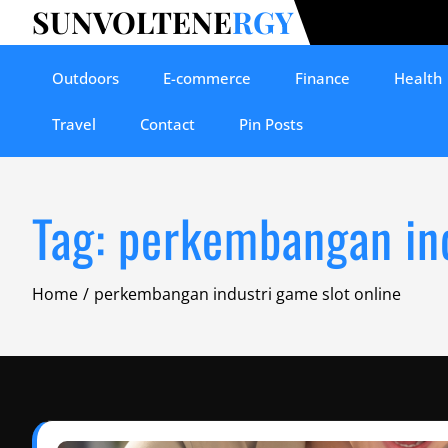
Skip
SUNVOLTENE
RGY
to
content
Outdoors
E-commerce
Finance
Health
Travel
Contact
Pin Posts
Tag:
perkembangan ind
Home
perkembangan industri game slot online