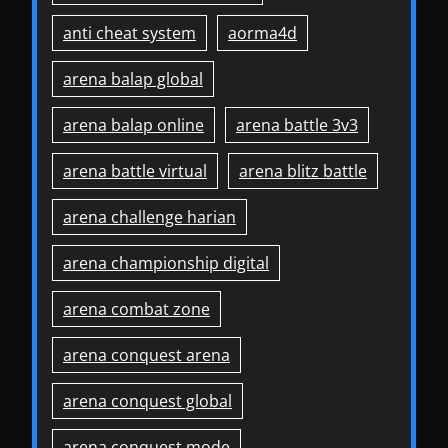
anti cheat system
aorma4d
arena balap global
arena balap online
arena battle 3v3
arena battle virtual
arena blitz battle
arena challenge harian
arena championship digital
arena combat zone
arena conquest arena
arena conquest global
arena conquest mode