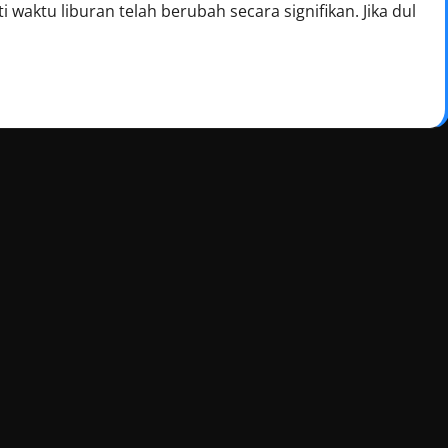
i waktu liburan telah berubah secara signifikan. Jika dul