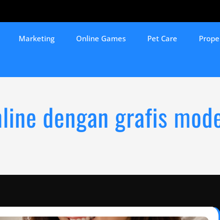
Marketing
Online Games
Pet Care
Prope
nline dengan grafis mod