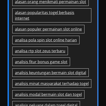
alasan orang menikmati permainan slot
alasan popularitas togel berbasis
internet
alasan populer permainan slot online
analisa pola spin slot online harian
analisa rtp slot zeus terbaru
analisis fitur bonus game slot
analisis keuntungan bermain slot digital
analisis minat masyarakat terhadap togel
analisis modal bermain slot dan togel
analisis peluang dalam togel digital