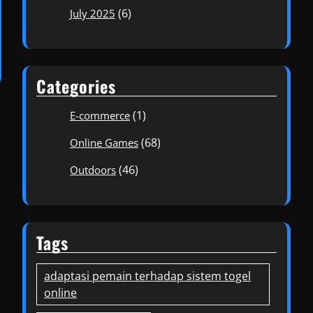
(6)
July 2025
Categories
(1)
E-commerce
(68)
Online Games
(46)
Outdoors
Tags
adaptasi pemain terhadap sistem togel
online