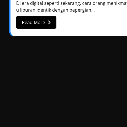
Di era digital seperti sekarang, cara orang menikmat
u liburan identik dengan bepergian…
Read More