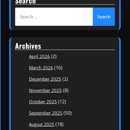
Search
Search
for:
Archives
(2)
April 2026
(16)
March 2026
(2)
December 2025
(8)
November 2025
(12)
October 2025
(50)
September 2025
(18)
August 2025