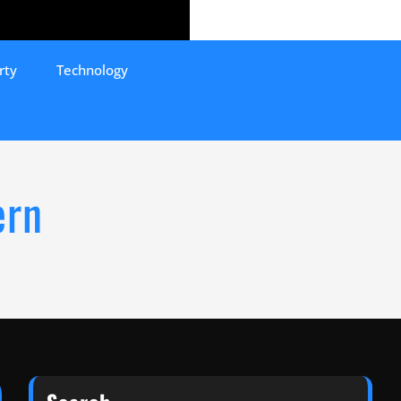
rty
Technology
ern