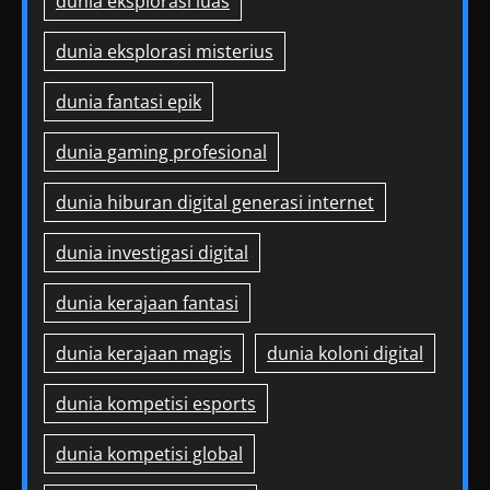
dunia eksplorasi luas
dunia eksplorasi misterius
dunia fantasi epik
dunia gaming profesional
dunia hiburan digital generasi internet
dunia investigasi digital
dunia kerajaan fantasi
dunia kerajaan magis
dunia koloni digital
dunia kompetisi esports
dunia kompetisi global