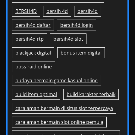
BERSH4D
bersih 4d
bersih4d
bersih4d daftar
bersih4d login
bersih4d rtp
bersih4d slot
blackjack digital
bonus item digital
boss raid online
budaya bermain game kasual online
build item optimal
build karakter terbaik
cara aman bermain di situs slot terpercaya
cara aman bermain slot online pemula