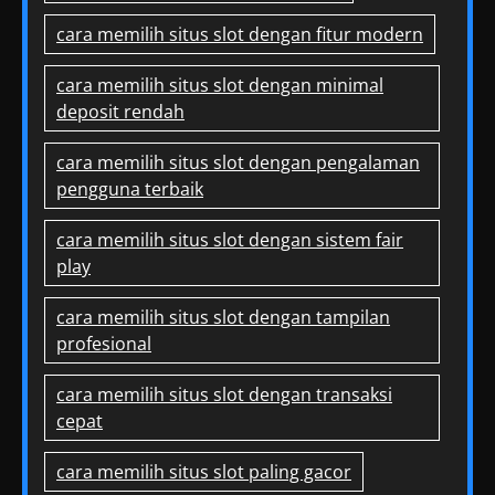
cara memilih situs slot dengan fitur modern
cara memilih situs slot dengan minimal
deposit rendah
cara memilih situs slot dengan pengalaman
pengguna terbaik
cara memilih situs slot dengan sistem fair
play
cara memilih situs slot dengan tampilan
profesional
cara memilih situs slot dengan transaksi
cepat
cara memilih situs slot paling gacor