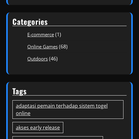
Categories
(1)
E-commerce
(68)
Online Games
(46)
Outdoors
Tags
adaptasi pemain terhadap sistem togel
online
akses early release