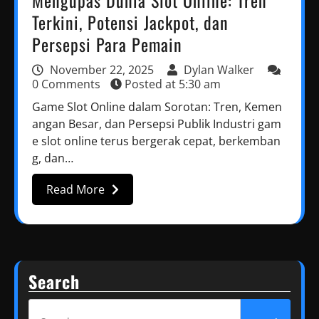
Mengupas Dunia Slot Online: Tren
Terkini, Potensi Jackpot, dan
Persepsi Para Pemain
November 22, 2025
Dylan Walker
0 Comments
Posted at
5:30 am
Game Slot Online dalam Sorotan: Tren, Kemen
angan Besar, dan Persepsi Publik Industri gam
e slot online terus bergerak cepat, berkemban
g, dan…
Read More
Search
Search