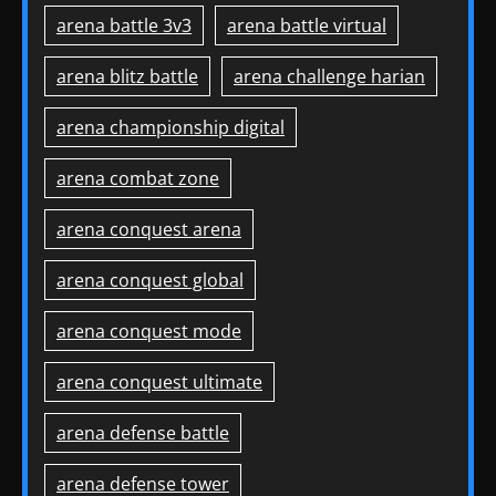
arena battle 3v3
arena battle virtual
arena blitz battle
arena challenge harian
arena championship digital
arena combat zone
arena conquest arena
arena conquest global
arena conquest mode
arena conquest ultimate
arena defense battle
arena defense tower