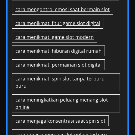
cara mengontrol emosi saat bermain slot
cara menikmati fitur game slot digital
cara menikmati game slot modern
cara menikmati hiburan digital rumah
cara menikmati permainan slot digital
cara menikmati spin slot tanpa terburu
buru
cara meningkatkan peluang menang slot
online
cara menjaga konsentrasi saat spin slot
cara rahasia menang slot online terbaru