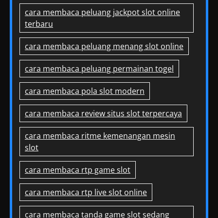
cara membaca peluang jackpot slot online
terbaru
cara membaca peluang menang slot online
cara membaca peluang permainan togel
cara membaca pola slot modern
cara membaca review situs slot terpercaya
cara membaca ritme kemenangan mesin
slot
cara membaca rtp game slot
cara membaca rtp live slot online
cara membaca tanda game slot sedang