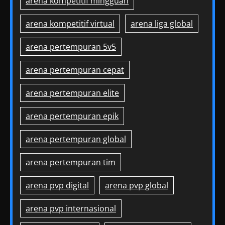
arena kompetitif mingguan
arena kompetitif virtual
arena liga global
arena pertempuran 5v5
arena pertempuran cepat
arena pertempuran elite
arena pertempuran epik
arena pertempuran global
arena pertempuran tim
arena pvp digital
arena pvp global
arena pvp internasional