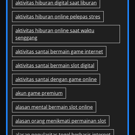
aktivitas hiburan digital saat liburan
aktivitas hiburan online pelepas stres
aktivitas hiburan online saat waktu
senggang
aktivitas santai bermain game internet
aktivitas santai bermain slot digital
aktivitas santai dengan game online
akun game premium
alasan mental bermain slot online
alasan orang menikmati permainan slot
alasan popularitas togel berbasis internet