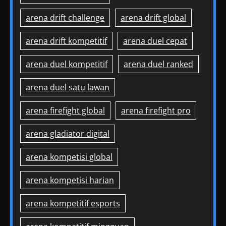
arena drift challenge
arena drift global
arena drift kompetitif
arena duel cepat
arena duel kompetitif
arena duel ranked
arena duel satu lawan
arena firefight global
arena firefight pro
arena gladiator digital
arena kompetisi global
arena kompetisi harian
arena kompetitif esports