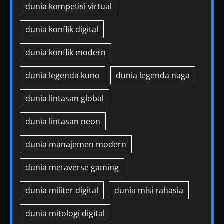
dunia kompetisi virtual
dunia konflik digital
dunia konflik modern
dunia legenda kuno
dunia legenda naga
dunia lintasan global
dunia lintasan neon
dunia manajemen modern
dunia metaverse gaming
dunia militer digital
dunia misi rahasia
dunia mitologi digital