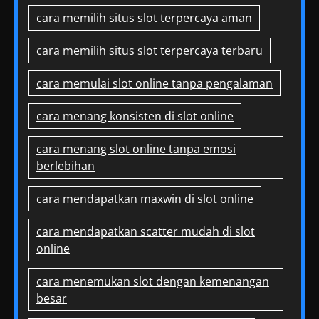
cara memilih situs slot terpercaya aman
cara memilih situs slot terpercaya terbaru
cara memulai slot online tanpa pengalaman
cara menang konsisten di slot online
cara menang slot online tanpa emosi
berlebihan
cara mendapatkan maxwin di slot online
cara mendapatkan scatter mudah di slot
online
cara menemukan slot dengan kemenangan
besar