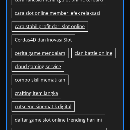
cara slot online memberi efek relaksasi
cara stabil profit dari slot online
Cerdas4D dan Inovasi Slot
cerita game mendalam
clan battle online
cloud gaming service
combo skill mematikan
crafting item langka
cutscene sinematik digital
daftar game slot online trending hari ini