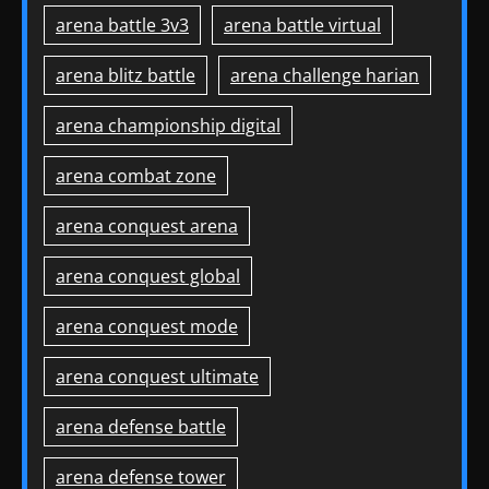
arena battle 3v3
arena battle virtual
arena blitz battle
arena challenge harian
arena championship digital
arena combat zone
arena conquest arena
arena conquest global
arena conquest mode
arena conquest ultimate
arena defense battle
arena defense tower