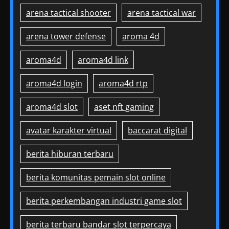
arena tactical shooter
arena tactical war
arena tower defense
aroma 4d
aroma4d
aroma4d link
aroma4d login
aroma4d rtp
aroma4d slot
aset nft gaming
avatar karakter virtual
baccarat digital
berita hiburan terbaru
berita komunitas pemain slot online
berita perkembangan industri game slot
berita terbaru bandar slot terpercaya