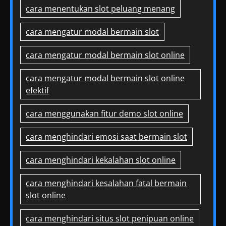
cara menentukan slot peluang menang
cara mengatur modal bermain slot
cara mengatur modal bermain slot online
cara mengatur modal bermain slot online
efektif
cara menggunakan fitur demo slot online
cara menghindari emosi saat bermain slot
cara menghindari kekalahan slot online
cara menghindari kesalahan fatal bermain
slot online
cara menghindari situs slot penipuan online