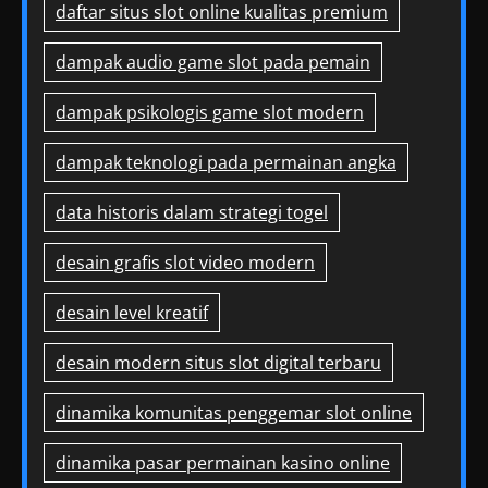
daftar situs slot online kualitas premium
dampak audio game slot pada pemain
dampak psikologis game slot modern
dampak teknologi pada permainan angka
data historis dalam strategi togel
desain grafis slot video modern
desain level kreatif
desain modern situs slot digital terbaru
dinamika komunitas penggemar slot online
dinamika pasar permainan kasino online