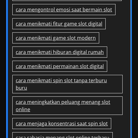
cara mengontrol emosi saat bermain slot
cara menikmati fitur game slot digital
cara menikmati game slot modern
cara menikmati hiburan digital rumah
cara menikmati permainan slot digital
cara menikmati spin slot tanpa terburu
buru
cara meningkatkan peluang menang slot
online
cara menjaga konsentrasi saat spin slot
cara rahasia menang slot online terbaru