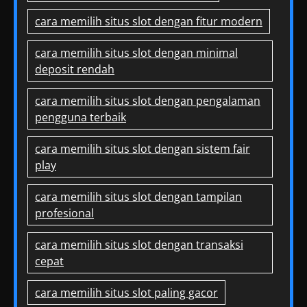
cara memilih situs slot dengan fitur modern
cara memilih situs slot dengan minimal
deposit rendah
cara memilih situs slot dengan pengalaman
pengguna terbaik
cara memilih situs slot dengan sistem fair
play
cara memilih situs slot dengan tampilan
profesional
cara memilih situs slot dengan transaksi
cepat
cara memilih situs slot paling gacor