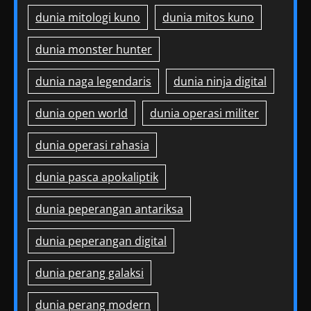
dunia mitologi kuno
dunia mitos kuno
dunia monster hunter
dunia naga legendaris
dunia ninja digital
dunia open world
dunia operasi militer
dunia operasi rahasia
dunia pasca apokaliptik
dunia peperangan antariksa
dunia peperangan digital
dunia perang galaksi
dunia perang modern