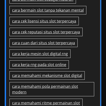
cara bermain slot tanpa tekanan mental
cara cek lisensi situs slot terpercaya
cara cek reputasi situs slot terpercaya
cara cuan dari situs slot terpercaya
cara kerja mesin slot digital rng
cara kerja rng pada slot online
cara memahami mekanisme slot digital
cara memahami pola permainan slot
modern
cara memahami ritme permainan slot