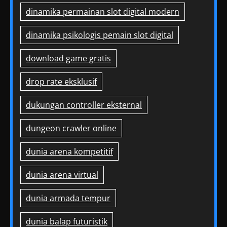
dinamika permainan slot digital modern
dinamika psikologis pemain slot digital
download game gratis
drop rate eksklusif
dukungan controller eksternal
dungeon crawler online
dunia arena kompetitif
dunia arena virtual
dunia armada tempur
dunia balap futuristik