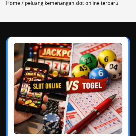
Home
peluang kemenangan slot online terbaru