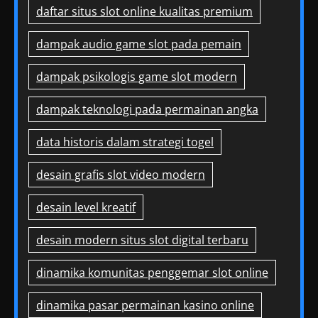
daftar situs slot online kualitas premium
dampak audio game slot pada pemain
dampak psikologis game slot modern
dampak teknologi pada permainan angka
data historis dalam strategi togel
desain grafis slot video modern
desain level kreatif
desain modern situs slot digital terbaru
dinamika komunitas penggemar slot online
dinamika pasar permainan kasino online