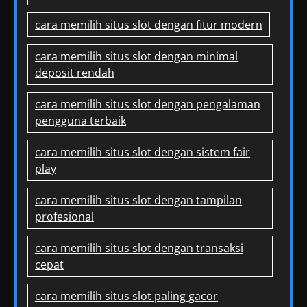
cara memilih situs slot dengan fitur modern
cara memilih situs slot dengan minimal
deposit rendah
cara memilih situs slot dengan pengalaman
pengguna terbaik
cara memilih situs slot dengan sistem fair
play
cara memilih situs slot dengan tampilan
profesional
cara memilih situs slot dengan transaksi
cepat
cara memilih situs slot paling gacor