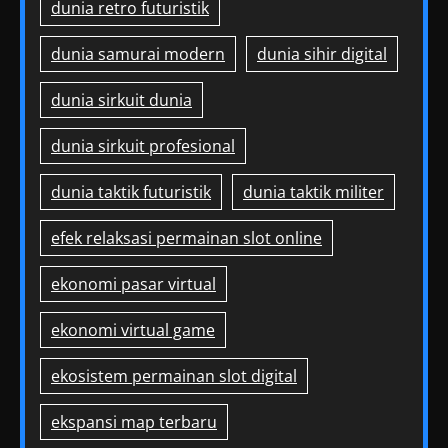
dunia retro futuristik
dunia samurai modern
dunia sihir digital
dunia sirkuit dunia
dunia sirkuit profesional
dunia taktik futuristik
dunia taktik militer
efek relaksasi permainan slot online
ekonomi pasar virtual
ekonomi virtual game
ekosistem permainan slot digital
ekspansi map terbaru