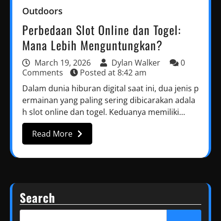
Outdoors
Perbedaan Slot Online dan Togel:
Mana Lebih Menguntungkan?
March 19, 2026
Dylan Walker
0
Comments
Posted at
8:42 am
Dalam dunia hiburan digital saat ini, dua jenis p
ermainan yang paling sering dibicarakan adala
h slot online dan togel. Keduanya memiliki…
Read More
Search
Search