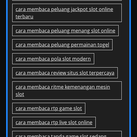
cara membaca peluang jackpot slot online
terbaru
cara membaca peluang menang slot online
cara membaca peluang permainan togel
cara membaca pola slot modern
cara membaca review situs slot terpercaya
cara membaca ritme kemenangan mesin
slot
cara membaca rtp game slot
cara membaca rtp live slot online
cara membaca tanda game slot sedang