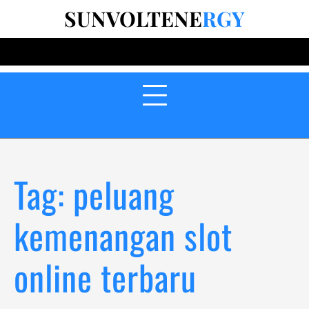
Skip
SUNVOLTENE
RGY
to
content
Tag:
peluang
kemenangan slot
online terbaru