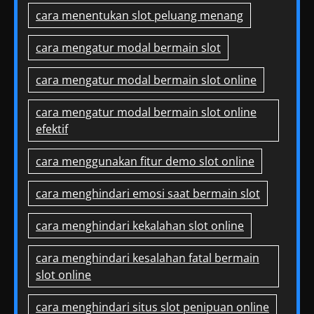
cara menentukan slot peluang menang
cara mengatur modal bermain slot
cara mengatur modal bermain slot online
cara mengatur modal bermain slot online
efektif
cara menggunakan fitur demo slot online
cara menghindari emosi saat bermain slot
cara menghindari kekalahan slot online
cara menghindari kesalahan fatal bermain
slot online
cara menghindari situs slot penipuan online