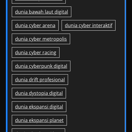
dunia bawah laut digital
dunia cyber arena
dunia cyber interaktif
dunia cyber metropolis
dunia cyber racing
dunia cyberpunk digital
dunia drift profesional
dunia dystopia digital
dunia ekspansi digital
dunia ekspansi planet