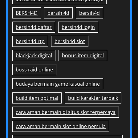
BERSH4D
bersih 4d
bersih4d
bersih4d daftar
bersih4d login
bersih4d rtp
bersih4d slot
blackjack digital
bonus item digital
boss raid online
budaya bermain game kasual online
build item optimal
build karakter terbaik
cara aman bermain di situs slot terpercaya
cara aman bermain slot online pemula