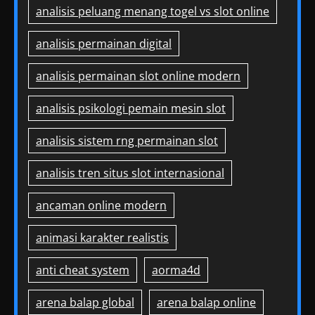
analisis peluang menang togel vs slot online
analisis permainan digital
analisis permainan slot online modern
analisis psikologi pemain mesin slot
analisis sistem rng permainan slot
analisis tren situs slot internasional
ancaman online modern
animasi karakter realistis
anti cheat system
aorma4d
arena balap global
arena balap online