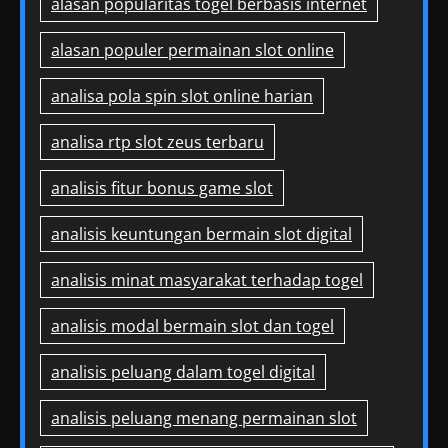
alasan popularitas togel berbasis internet
alasan populer permainan slot online
analisa pola spin slot online harian
analisa rtp slot zeus terbaru
analisis fitur bonus game slot
analisis keuntungan bermain slot digital
analisis minat masyarakat terhadap togel
analisis modal bermain slot dan togel
analisis peluang dalam togel digital
analisis peluang menang permainan slot