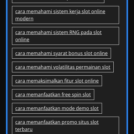
cara memahami sistem kerja slot online
modern
cara memahami sistem RNG pada slot
online
cara memahami syarat bonus slot online
cara memahami volatilitas permainan slot
cara memaksimalkan fitur slot online
cara memanfaatkan free spin slot
cara memanfaatkan mode demo slot
cara memanfaatkan promo situs slot
terbaru