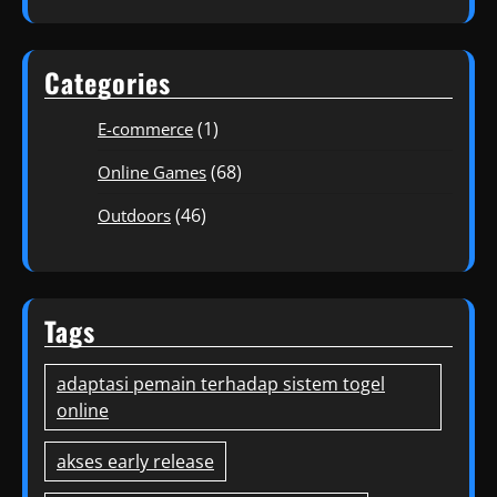
Categories
(1)
E-commerce
(68)
Online Games
(46)
Outdoors
Tags
adaptasi pemain terhadap sistem togel
online
akses early release