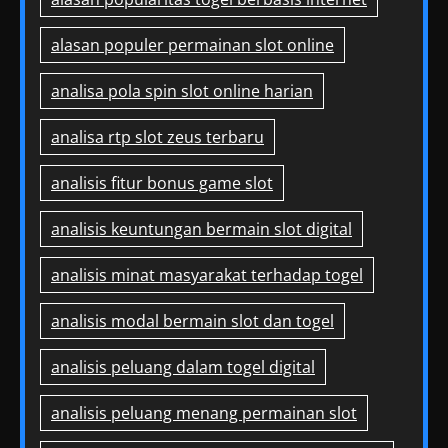
alasan populer permainan slot online
analisa pola spin slot online harian
analisa rtp slot zeus terbaru
analisis fitur bonus game slot
analisis keuntungan bermain slot digital
analisis minat masyarakat terhadap togel
analisis modal bermain slot dan togel
analisis peluang dalam togel digital
analisis peluang menang permainan slot