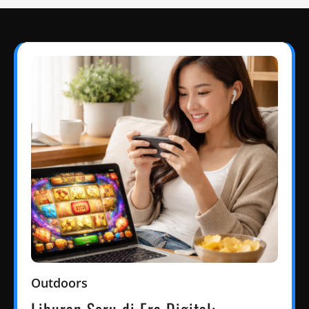
Outdoors