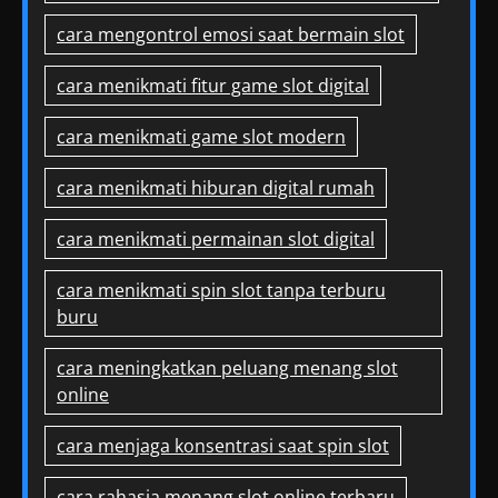
cara mengontrol emosi saat bermain slot
cara menikmati fitur game slot digital
cara menikmati game slot modern
cara menikmati hiburan digital rumah
cara menikmati permainan slot digital
cara menikmati spin slot tanpa terburu
buru
cara meningkatkan peluang menang slot
online
cara menjaga konsentrasi saat spin slot
cara rahasia menang slot online terbaru