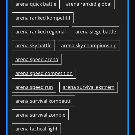
arena quick battle
arena ranked global
arena ranked kompetitif
arena ranked regional
arena siege battle
arena sky battle
arena sky championship
arena speed arena
arena speed competition
arena speed run
arena survival ekstrem
arena survival kompetitif
arena survival zombie
arena tactical fight