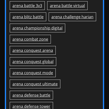
arena battle 3v3
arena battle virtual
arena blitz battle
arena challenge harian
arena championship digital
arena combat zone
arena conquest arena
arena conquest global
arena conquest mode
arena conquest ultimate
arena defense battle
arena defense tower