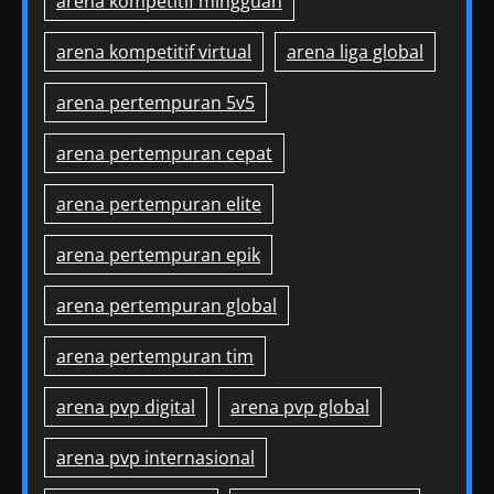
arena kompetitif mingguan
arena kompetitif virtual
arena liga global
arena pertempuran 5v5
arena pertempuran cepat
arena pertempuran elite
arena pertempuran epik
arena pertempuran global
arena pertempuran tim
arena pvp digital
arena pvp global
arena pvp internasional