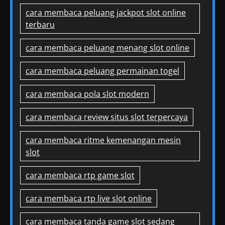
cara membaca peluang jackpot slot online
terbaru
cara membaca peluang menang slot online
cara membaca peluang permainan togel
cara membaca pola slot modern
cara membaca review situs slot terpercaya
cara membaca ritme kemenangan mesin
slot
cara membaca rtp game slot
cara membaca rtp live slot online
cara membaca tanda game slot sedang