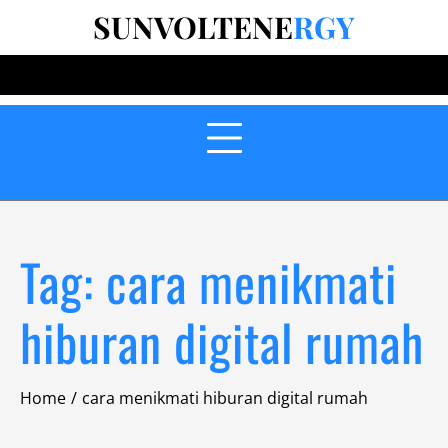
Skip
SUNVOLTENE
RGY
to
content
Tag:
cara menikmati
hiburan digital rumah
Home
cara menikmati hiburan digital rumah