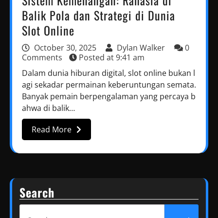
Sistem Kemenangan: Rahasia di
Balik Pola dan Strategi di Dunia
Slot Online
October 30, 2025
Dylan Walker
0
Comments
Posted at
9:41 am
Dalam dunia hiburan digital, slot online bukan l
agi sekadar permainan keberuntungan semata.
Banyak pemain berpengalaman yang percaya b
ahwa di balik…
Read More
Search
Search