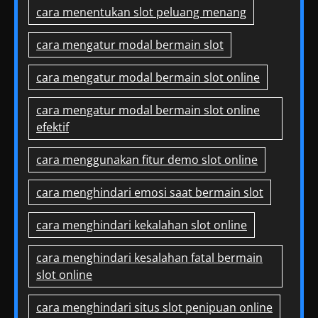
cara menentukan slot peluang menang
cara mengatur modal bermain slot
cara mengatur modal bermain slot online
cara mengatur modal bermain slot online
efektif
cara menggunakan fitur demo slot online
cara menghindari emosi saat bermain slot
cara menghindari kekalahan slot online
cara menghindari kesalahan fatal bermain
slot online
cara menghindari situs slot penipuan online