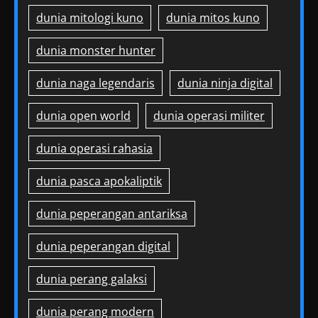
dunia mitologi kuno
dunia mitos kuno
dunia monster hunter
dunia naga legendaris
dunia ninja digital
dunia open world
dunia operasi militer
dunia operasi rahasia
dunia pasca apokaliptik
dunia peperangan antariksa
dunia peperangan digital
dunia perang galaksi
dunia perang modern