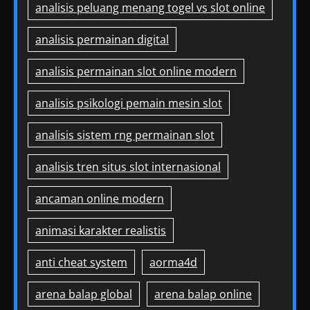
analisis peluang menang togel vs slot online
analisis permainan digital
analisis permainan slot online modern
analisis psikologi pemain mesin slot
analisis sistem rng permainan slot
analisis tren situs slot internasional
ancaman online modern
animasi karakter realistis
anti cheat system
aorma4d
arena balap global
arena balap online