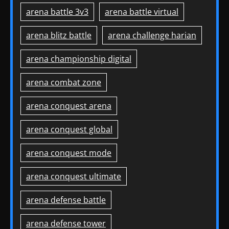
arena battle 3v3
arena battle virtual
arena blitz battle
arena challenge harian
arena championship digital
arena combat zone
arena conquest arena
arena conquest global
arena conquest mode
arena conquest ultimate
arena defense battle
arena defense tower