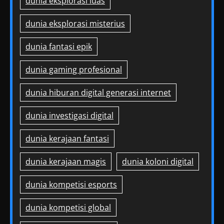
dunia eksplorasi luas
dunia eksplorasi misterius
dunia fantasi epik
dunia gaming profesional
dunia hiburan digital generasi internet
dunia investigasi digital
dunia kerajaan fantasi
dunia kerajaan magis
dunia koloni digital
dunia kompetisi esports
dunia kompetisi global