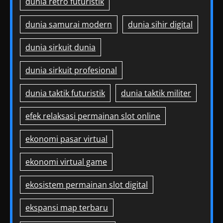
dunia retro futuristik
dunia samurai modern
dunia sihir digital
dunia sirkuit dunia
dunia sirkuit profesional
dunia taktik futuristik
dunia taktik militer
efek relaksasi permainan slot online
ekonomi pasar virtual
ekonomi virtual game
ekosistem permainan slot digital
ekspansi map terbaru