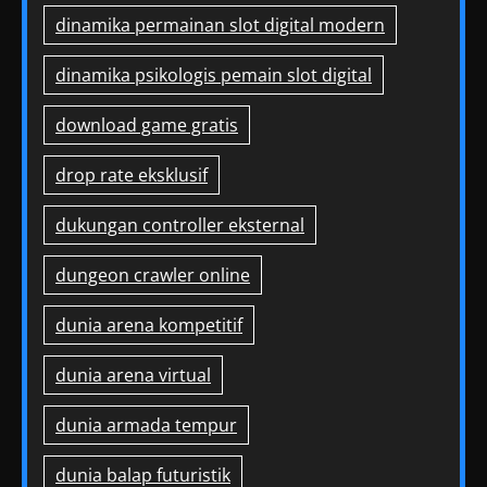
dinamika permainan slot digital modern
dinamika psikologis pemain slot digital
download game gratis
drop rate eksklusif
dukungan controller eksternal
dungeon crawler online
dunia arena kompetitif
dunia arena virtual
dunia armada tempur
dunia balap futuristik