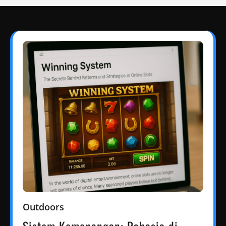
Outdoors