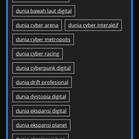
dunia bawah laut digital
dunia cyber arena
dunia cyber interaktif
dunia cyber metropolis
dunia cyber racing
dunia cyberpunk digital
dunia drift profesional
dunia dystopia digital
dunia ekspansi digital
dunia ekspansi planet