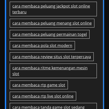
cara membaca peluang jackpot slot online
terbaru
cara membaca peluang menang slot online
cara membaca peluang permainan togel
cara membaca pola slot modern
cara membaca review situs slot terpercaya
cara membaca ritme kemenangan mesin
slot
cara membaca rtp game slot
cara membaca rtp live slot online
cara membaca tanda game slot sedang