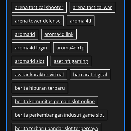
arena tactical shooter
arena tactical war
arena tower defense
aroma 4d
aroma4d
aroma4d link
aroma4d login
aroma4d rtp
aroma4d slot
aset nft gaming
avatar karakter virtual
baccarat digital
berita hiburan terbaru
berita komunitas pemain slot online
berita perkembangan industri game slot
berita terbaru bandar slot terpercaya