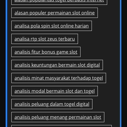
alasan populer permainan slot online
analisa pola spin slot online harian
analisa rtp slot zeus terbaru
analisis fitur bonus game slot
analisis keuntungan bermain slot digital
analisis minat masyarakat terhadap togel
analisis modal bermain slot dan togel
analisis peluang dalam togel digital
analisis peluang menang permainan slot