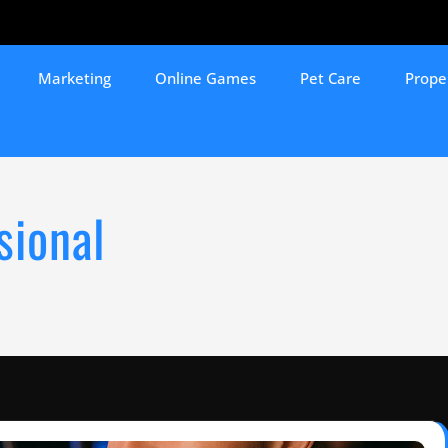
Marketing
Online Games
Pet Care
Prope
sional