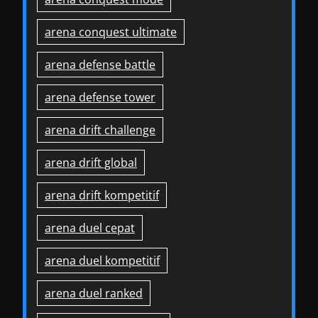
arena conquest ultimate
arena defense battle
arena defense tower
arena drift challenge
arena drift global
arena drift kompetitif
arena duel cepat
arena duel kompetitif
arena duel ranked