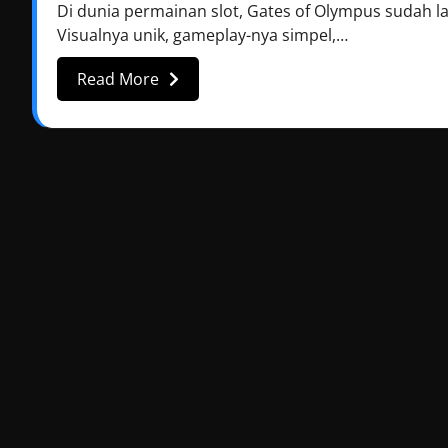
Di dunia permainan slot, Gates of Olympus sudah l
Visualnya unik, gameplay-nya simpel,…
Read More