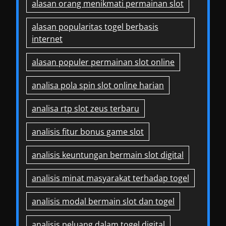
alasan orang menikmati permainan slot
alasan popularitas togel berbasis
internet
alasan populer permainan slot online
analisa pola spin slot online harian
analisa rtp slot zeus terbaru
analisis fitur bonus game slot
analisis keuntungan bermain slot digital
analisis minat masyarakat terhadap togel
analisis modal bermain slot dan togel
analisis peluang dalam togel digital