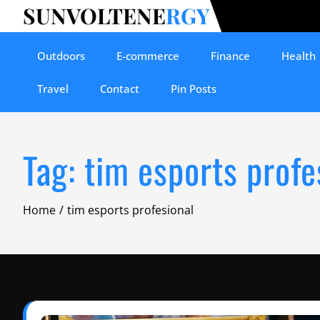
Skip
SUNVOLTENE
RGY
to
content
Outdoors
E-commerce
Finance
Health
Travel
Contact
Pin Posts
Tag:
tim esports profe
Home
tim esports profesional