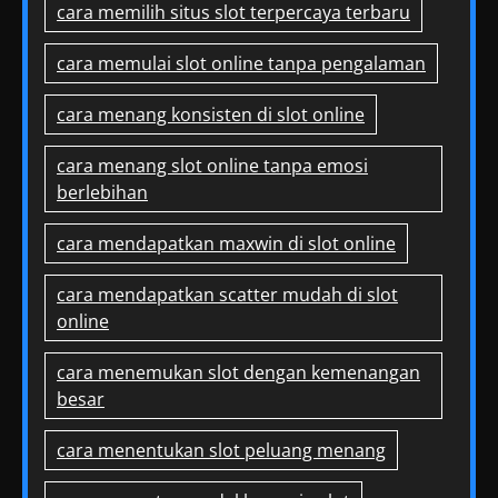
cara memilih situs slot terpercaya terbaru
cara memulai slot online tanpa pengalaman
cara menang konsisten di slot online
cara menang slot online tanpa emosi
berlebihan
cara mendapatkan maxwin di slot online
cara mendapatkan scatter mudah di slot
online
cara menemukan slot dengan kemenangan
besar
cara menentukan slot peluang menang