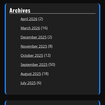
Archives
(2)
April 2026
(16)
March 2026
(2)
December 2025
(8)
November 2025
(12)
October 2025
(50)
September 2025
(18)
August 2025
(6)
July 2025