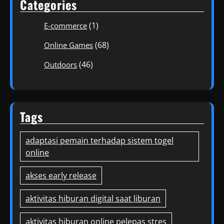
Categories
(1)
E-commerce
(68)
Online Games
(46)
Outdoors
Tags
adaptasi pemain terhadap sistem togel
online
akses early release
aktivitas hiburan digital saat liburan
aktivitas hiburan online pelepas stres