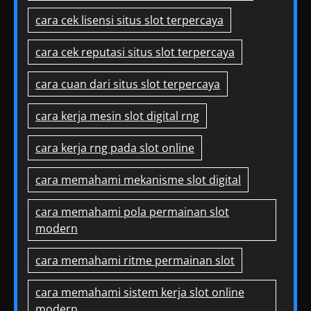
cara cek lisensi situs slot terpercaya
cara cek reputasi situs slot terpercaya
cara cuan dari situs slot terpercaya
cara kerja mesin slot digital rng
cara kerja rng pada slot online
cara memahami mekanisme slot digital
cara memahami pola permainan slot
modern
cara memahami ritme permainan slot
cara memahami sistem kerja slot online
modern