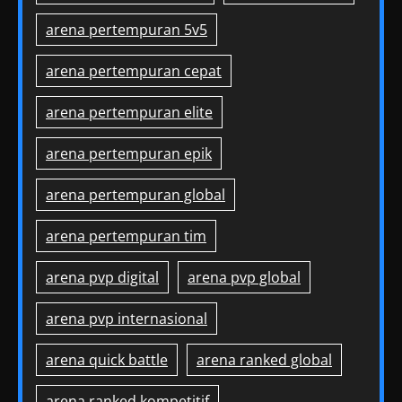
arena pertempuran 5v5
arena pertempuran cepat
arena pertempuran elite
arena pertempuran epik
arena pertempuran global
arena pertempuran tim
arena pvp digital
arena pvp global
arena pvp internasional
arena quick battle
arena ranked global
arena ranked kompetitif