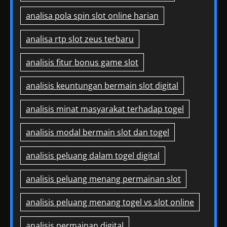
analisa pola spin slot online harian
analisa rtp slot zeus terbaru
analisis fitur bonus game slot
analisis keuntungan bermain slot digital
analisis minat masyarakat terhadap togel
analisis modal bermain slot dan togel
analisis peluang dalam togel digital
analisis peluang menang permainan slot
analisis peluang menang togel vs slot online
analisis permainan digital