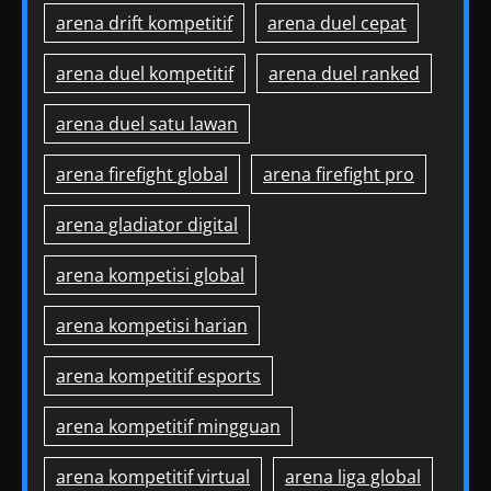
arena drift kompetitif
arena duel cepat
arena duel kompetitif
arena duel ranked
arena duel satu lawan
arena firefight global
arena firefight pro
arena gladiator digital
arena kompetisi global
arena kompetisi harian
arena kompetitif esports
arena kompetitif mingguan
arena kompetitif virtual
arena liga global