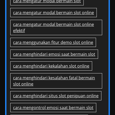
cara mengatur modal bermain slot
cara mengatur modal bermain slot online
cara mengatur modal bermain slot online
efektif
cara menggunakan fitur demo slot online
cara menghindari emosi saat bermain slot
cara menghindari kekalahan slot online
cara menghindari kesalahan fatal bermain
slot online
cara menghindari situs slot penipuan online
cara mengontrol emosi saat bermain slot