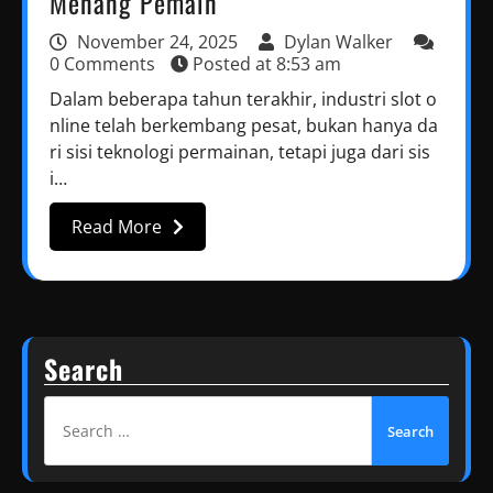
Menang Pemain
November 24, 2025
Dylan Walker
0 Comments
Posted at
8:53 am
Dalam beberapa tahun terakhir, industri slot o
nline telah berkembang pesat, bukan hanya da
ri sisi teknologi permainan, tetapi juga dari sis
i…
Read More
Search
Search
for: