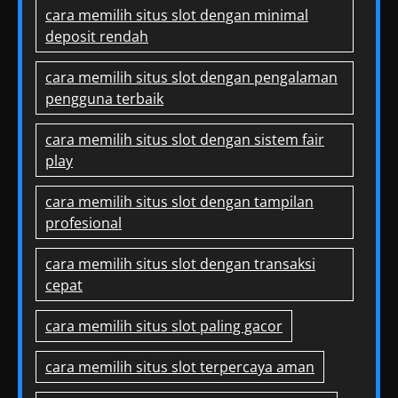
cara memilih situs slot dengan minimal
deposit rendah
cara memilih situs slot dengan pengalaman
pengguna terbaik
cara memilih situs slot dengan sistem fair
play
cara memilih situs slot dengan tampilan
profesional
cara memilih situs slot dengan transaksi
cepat
cara memilih situs slot paling gacor
cara memilih situs slot terpercaya aman