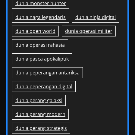
dunia monster hunter
dunia naga legendaris
dunia ninja digital
dunia open world
dunia operasi militer
dunia operasi rahasia
dunia pasca apokaliptik
dunia peperangan antariksa
dunia peperangan digital
dunia perang galaksi
dunia perang modern
dunia perang strategis