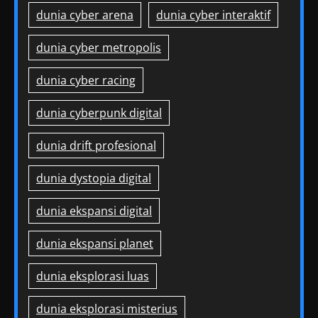
dunia cyber arena
dunia cyber interaktif
dunia cyber metropolis
dunia cyber racing
dunia cyberpunk digital
dunia drift profesional
dunia dystopia digital
dunia ekspansi digital
dunia ekspansi planet
dunia eksplorasi luas
dunia eksplorasi misterius