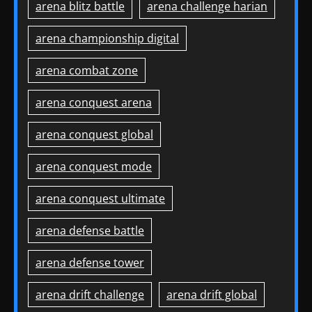
arena blitz battle
arena challenge harian
arena championship digital
arena combat zone
arena conquest arena
arena conquest global
arena conquest mode
arena conquest ultimate
arena defense battle
arena defense tower
arena drift challenge
arena drift global