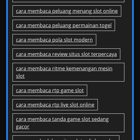
cara membaca peluang menang slot online
cara membaca peluang permainan togel
cara membaca pola slot modern
cara membaca review situs slot terpercaya
cara membaca ritme kemenangan mesin
slot
cara membaca rtp game slot
cara membaca rtp live slot online
cara membaca tanda game slot sedang
gacor