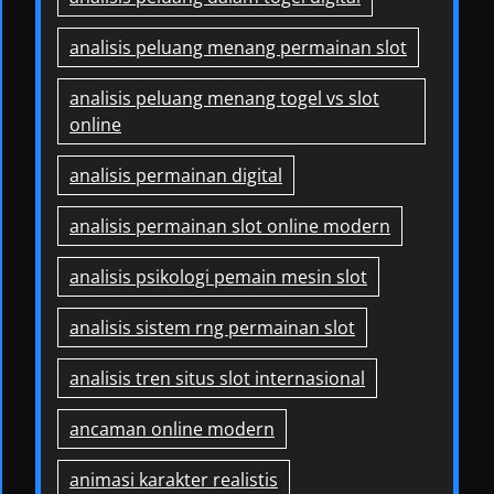
analisis peluang menang permainan slot
analisis peluang menang togel vs slot
online
analisis permainan digital
analisis permainan slot online modern
analisis psikologi pemain mesin slot
analisis sistem rng permainan slot
analisis tren situs slot internasional
ancaman online modern
animasi karakter realistis