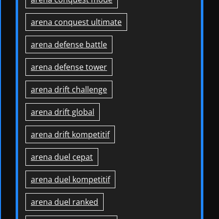
arena conquest ultimate
arena defense battle
arena defense tower
arena drift challenge
arena drift global
arena drift kompetitif
arena duel cepat
arena duel kompetitif
arena duel ranked