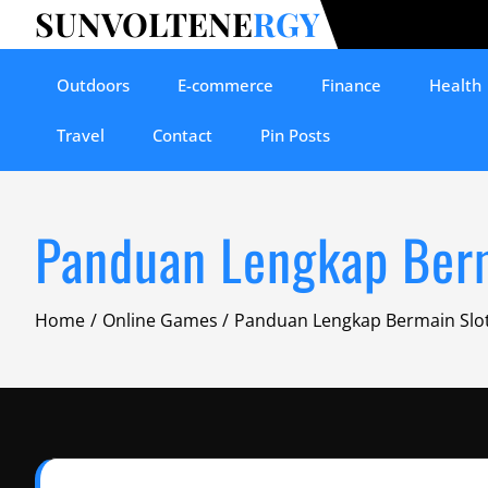
Skip
SUNVOLTENE
RGY
to
content
Outdoors
E-commerce
Finance
Health
Travel
Contact
Pin Posts
Panduan Lengkap Berma
Home
Online Games
Panduan Lengkap Bermain Slot 