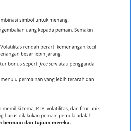
mbinasi simbol untuk menang.
engembalian uang kepada pemain. Semakin
 Volatilitas rendah berarti kemenangan kecil
emenangan besar lebih jarang.
tur bonus seperti
free spin
atau pengganda
 menuju permainan yang lebih terarah dan
t
emiliki tema, RTP, volatilitas, dan fitur unik
ang harus dilakukan pemain pemula adalah
a bermain dan tujuan mereka.