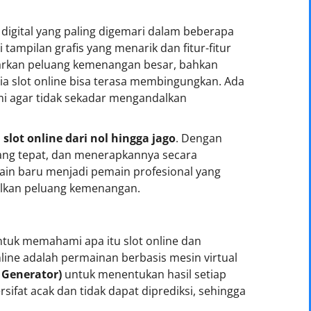
 digital yang paling digemari dalam beberapa
tampilan grafis yang menarik dan fitur-fitur
arkan peluang kemenangan besar, bahkan
ia slot online bisa terasa membingungkan. Ada
hami agar tidak sekadar mengandalkan
lot online dari nol hingga jago
. Dengan
ang tepat, dan menerapkannya secara
main baru menjadi pemain profesional yang
kan peluang kemenangan.
ntuk memahami apa itu slot online dan
line adalah permainan berbasis mesin virtual
Generator)
untuk menentukan hasil setiap
ifat acak dan tidak dapat diprediksi, sehingga