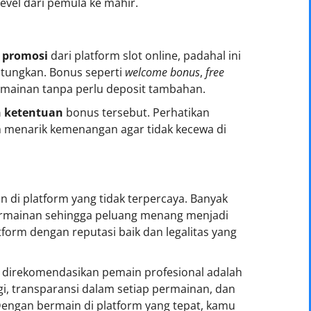
evel dari pemula ke mahir.
 promosi
dari platform slot online, padahal ini
tungkan. Bonus seperti
welcome bonus
,
free
mainan tanpa perlu deposit tambahan.
n ketentuan
bonus tersebut. Perhatikan
m menarik kemenangan agar tidak kecewa di
in di platform yang tidak terpercaya. Banyak
permainan sehingga peluang menang menjadi
atform dengan reputasi baik dan legalitas yang
k direkomendasikan pemain profesional adalah
nggi, transparansi dalam setiap permainan, dan
 Dengan bermain di platform yang tepat, kamu