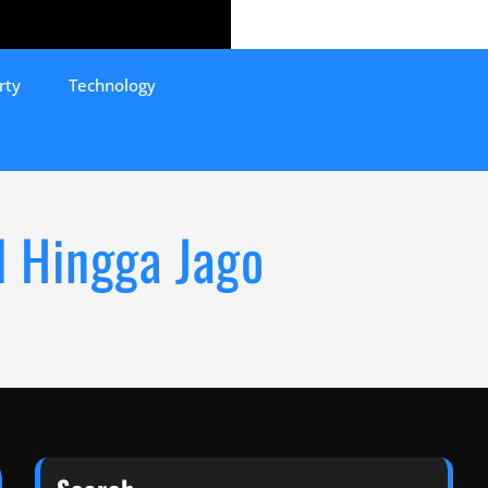
rty
Technology
l Hingga Jago