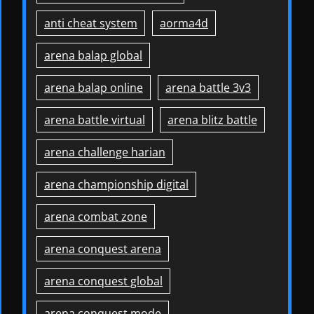
anti cheat system
aorma4d
arena balap global
arena balap online
arena battle 3v3
arena battle virtual
arena blitz battle
arena challenge harian
arena championship digital
arena combat zone
arena conquest arena
arena conquest global
arena conquest mode