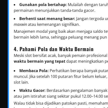
Gunakan pola bertahap:
Mulailah dengan taruha
permainan menunjukkan tanda-tanda gacor.
Berhenti saat menang besar:
Jangan tergoda u
maxwin
atau kemenangan signifikan.
Manajemen modal yang baik akan menjaga saldo t
bermain lebih lama, sehingga peluang menang pun
4. Pahami Pola dan Waktu Bermain
Meski slot bersifat acak, banyak pemain profesion
waktu bermain yang tepat
dapat meningkatkan p
Membaca Pola:
Perhatikan berapa banyak putar
muncul. Jika setelah 100 putaran fitur belum kelua
slot lain.
Waktu Gacor:
Berdasarkan pengalaman banyak p
atau jam istirahat siang sekitar pukul 12.00–14.00 s
Walau tidak bisa dijadikan patokan pasti, memaham