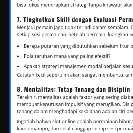
bisa fokus menerapkan strategi tanpa khawatir aka
7. Tingkatkan Skill dengan Evaluasi Per
Menjadi pemain jago tidak terjadi dalam semalam. 
setiap sesi permainan. Setelah bermain, luangkan 
Berapa putaran yang dibutuhkan sebelum fitur
Pola taruhan mana yang paling efektif?
Apakah strategi manajemen modal berjalan sesu
Catatan kecil seperti ini akan sangat membantu kam
8. Mentalitas: Tetap Tenang dan Disiplin
Terakhir, mentalitas adalah faktor yang sering dia
membuat keputusan impulsif yang merugikan. Disip
tenang dalam menghadapi kekalahan adalah ciri pe
Ingatlah bahwa slot online adalah permainan hibura
kamu mampu, dan selalu anggap setiap sesi permai