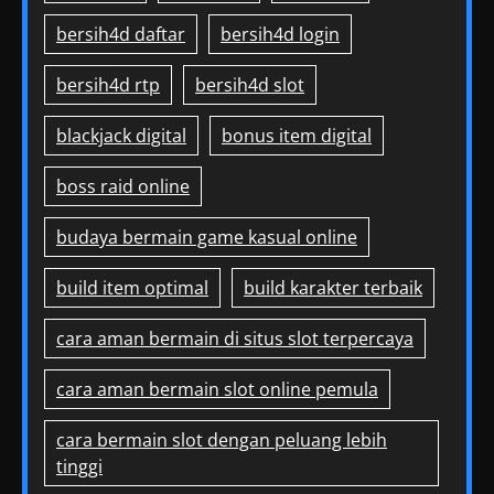
bersih4d daftar
bersih4d login
bersih4d rtp
bersih4d slot
blackjack digital
bonus item digital
boss raid online
budaya bermain game kasual online
build item optimal
build karakter terbaik
cara aman bermain di situs slot terpercaya
cara aman bermain slot online pemula
cara bermain slot dengan peluang lebih
tinggi