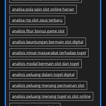
analisa pola spin slot online harian
analisa rtp slot zeus terbaru
analisis fitur bonus game slot
analisis keuntungan bermain slot digital
analisis minat masyarakat terhadap togel
analisis modal bermain slot dan togel
analisis peluang dalam togel digital
analisis peluang menang permainan slot
analisis peluang menang togel vs slot online