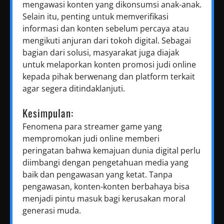
mengawasi konten yang dikonsumsi anak-anak.
Selain itu, penting untuk memverifikasi
informasi dan konten sebelum percaya atau
mengikuti anjuran dari tokoh digital. Sebagai
bagian dari solusi, masyarakat juga diajak
untuk melaporkan konten promosi judi online
kepada pihak berwenang dan platform terkait
agar segera ditindaklanjuti.
Kesimpulan:
Fenomena para streamer game yang
mempromokan judi online memberi
peringatan bahwa kemajuan dunia digital perlu
diimbangi dengan pengetahuan media yang
baik dan pengawasan yang ketat. Tanpa
pengawasan, konten-konten berbahaya bisa
menjadi pintu masuk bagi kerusakan moral
generasi muda.