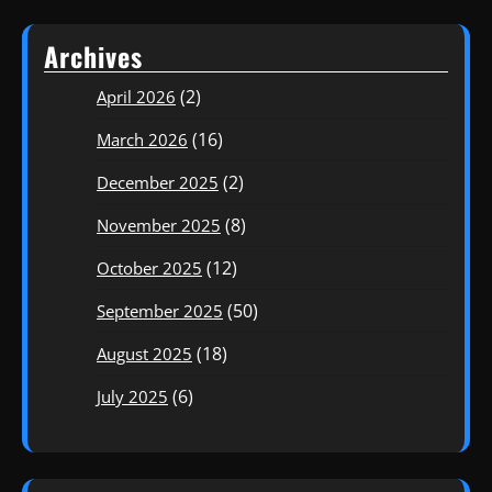
Archives
(2)
April 2026
(16)
March 2026
(2)
December 2025
(8)
November 2025
(12)
October 2025
(50)
September 2025
(18)
August 2025
(6)
July 2025