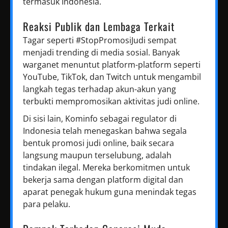
termasuk Indonesia.
Reaksi Publik dan Lembaga Terkait
Tagar seperti #StopPromosiJudi sempat
menjadi trending di media sosial. Banyak
warganet menuntut platform-platform seperti
YouTube, TikTok, dan Twitch untuk mengambil
langkah tegas terhadap akun-akun yang
terbukti mempromosikan aktivitas judi online.
Di sisi lain, Kominfo sebagai regulator di
Indonesia telah menegaskan bahwa segala
bentuk promosi judi online, baik secara
langsung maupun terselubung, adalah
tindakan ilegal. Mereka berkomitmen untuk
bekerja sama dengan platform digital dan
aparat penegak hukum guna menindak tegas
para pelaku.