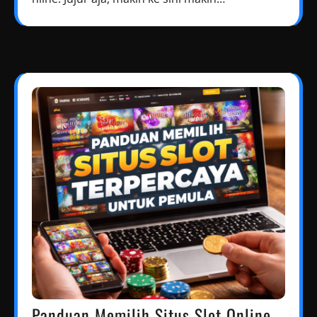
Panduan Memilih Situs Slot Online