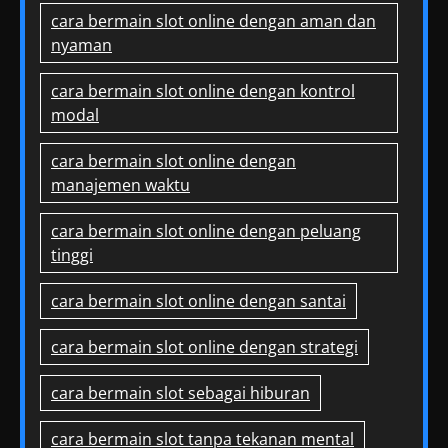
cara bermain slot online dengan aman dan
nyaman
cara bermain slot online dengan kontrol
modal
cara bermain slot online dengan
manajemen waktu
cara bermain slot online dengan peluang
tinggi
cara bermain slot online dengan santai
cara bermain slot online dengan strategi
cara bermain slot sebagai hiburan
cara bermain slot tanpa tekanan mental