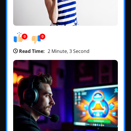
0
0
Read Time:
2 Minute, 3 Second