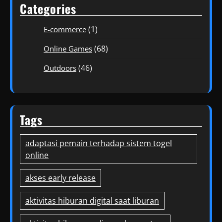
Categories
(1)
E-commerce
(68)
Online Games
(46)
Outdoors
Tags
adaptasi pemain terhadap sistem togel
online
akses early release
aktivitas hiburan digital saat liburan