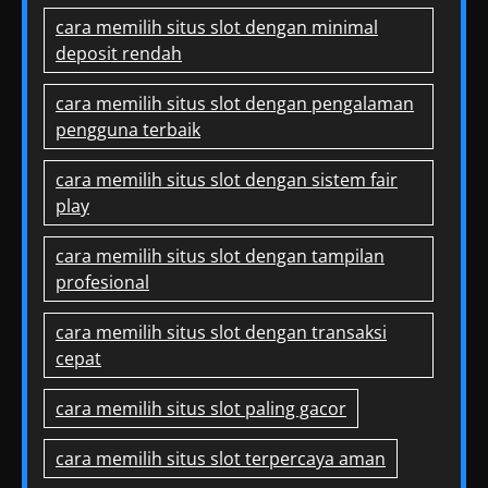
cara memilih situs slot dengan minimal
deposit rendah
cara memilih situs slot dengan pengalaman
pengguna terbaik
cara memilih situs slot dengan sistem fair
play
cara memilih situs slot dengan tampilan
profesional
cara memilih situs slot dengan transaksi
cepat
cara memilih situs slot paling gacor
cara memilih situs slot terpercaya aman