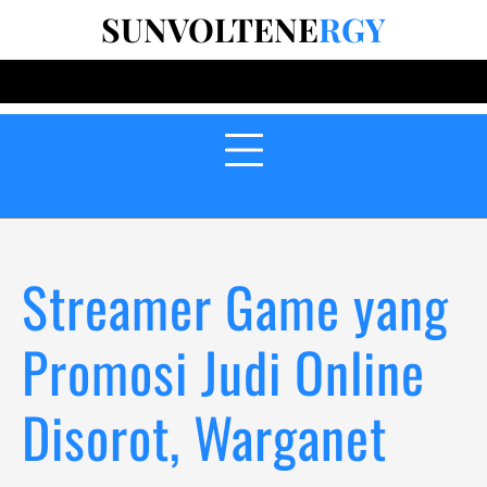
Skip
SUNVOLTENE
RGY
to
content
Streamer Game yang
Promosi Judi Online
Disorot, Warganet