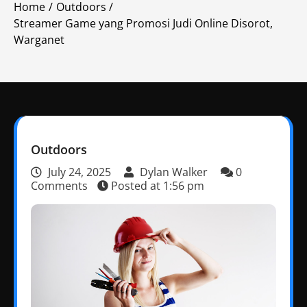
Home
Outdoors
Streamer Game yang Promosi Judi Online Disorot,
Warganet
Outdoors
July 24, 2025
Dylan Walker
0
Comments
Posted at
1:56 pm