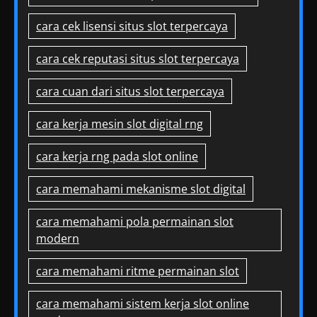
cara cek lisensi situs slot terpercaya
cara cek reputasi situs slot terpercaya
cara cuan dari situs slot terpercaya
cara kerja mesin slot digital rng
cara kerja rng pada slot online
cara memahami mekanisme slot digital
cara memahami pola permainan slot
modern
cara memahami ritme permainan slot
cara memahami sistem kerja slot online